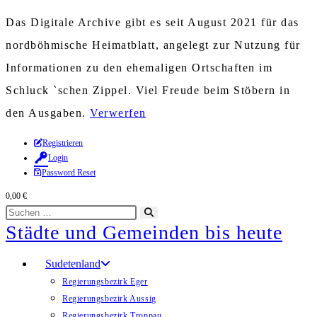
Das Digitale Archive gibt es seit August 2021 für das
nordböhmische Heimatblatt, angelegt zur Nutzung für
Informationen zu den ehemaligen Ortschaften im
Schluck `schen Zippel. Viel Freude beim Stöbern in
den Ausgaben.
Verwerfen
Zum
Registrieren
Login
Inhalt
Password Reset
springen
0,00
€
Diese
Suche
Städte und Gemeinden bis heute
Website
starten
durchsuchen
Sudetenland
Regierungsbezirk Eger
Regierungsbezirk Aussig
Regierungsbezirk Troppau