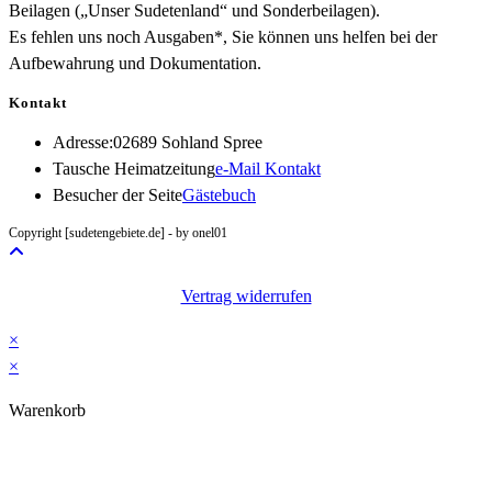
Beilagen („Unser Sudetenland“ und Sonderbeilagen).
Es fehlen uns noch Ausgaben*, Sie können uns helfen bei der
Aufbewahrung und Dokumentation.
Kontakt
Adresse:
02689 Sohland Spree
Opens
Tausche Heimatzeitung
e-Mail Kontakt
in
Besucher der Seite
Gästebuch
your
Copyright [sudetengebiete.de] - by onel01
application
Vertrag widerrufen
×
×
Warenkorb