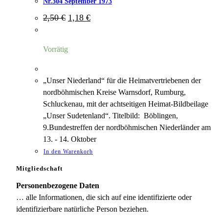
Nr.304 September 1973
Ursprünglicher
Aktueller
2,50
€
1,18
€
Preis
Preis
war:
ist:
2,50 €
1,18 €.
Vorrätig
„Unser Niederland“ für die Heimatvertriebenen der
nordböhmischen Kreise Warnsdorf, Rumburg,
Schluckenau, mit der achtseitigen Heimat-Bildbeilage
„Unser Sudetenland“. Titelbild: Böblingen,
9.Bundestreffen der nordböhmischen Niederländer am
13. - 14. Oktober
In den Warenkorb
Mitgliedschaft
Personenbezogene Daten
… alle Informationen, die sich auf eine identifizierte oder
identifizierbare natürliche Person beziehen.