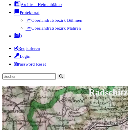
Archiv – Heimatblätter
Protektorat
Oberlandratsbezirk Böhmen
Oberlandratsbezirk Mähren
0
Registrieren
Login
Password Reset
Diese
Website
Radschitz
durchsuchen