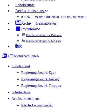
Schöberlinie
Reichsarbeitsdienst
RADwJ – mediawiki
Interesse, Hilf uns mit dabei!
Archiv – Heimatblätter
Protektorat
Oberlandratsbezirk Böhmen
Oberlandratsbezirk Mähren
0
0
Menü
Schließen
Sudetenland
Regierungsbezirk Eger
Regierungsbezirk Aussig
Regierungsbezirk Troppau
Schöberlinie
Reichsarbeitsdienst
RADwJ – mediawiki