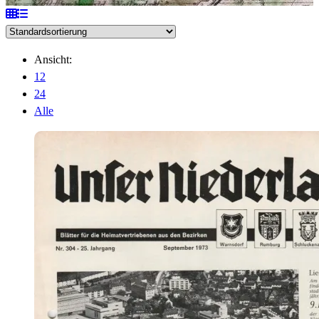
Ansicht:
12
24
Alle