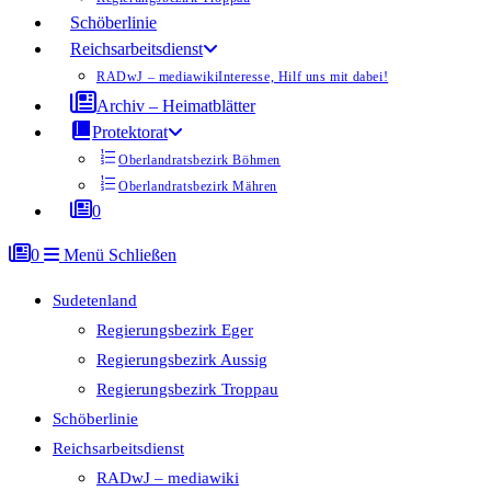
Schöberlinie
Reichsarbeitsdienst
RADwJ – mediawiki
Interesse, Hilf uns mit dabei!
Archiv – Heimatblätter
Protektorat
Oberlandratsbezirk Böhmen
Oberlandratsbezirk Mähren
0
0
Menü
Schließen
Sudetenland
Regierungsbezirk Eger
Regierungsbezirk Aussig
Regierungsbezirk Troppau
Schöberlinie
Reichsarbeitsdienst
RADwJ – mediawiki