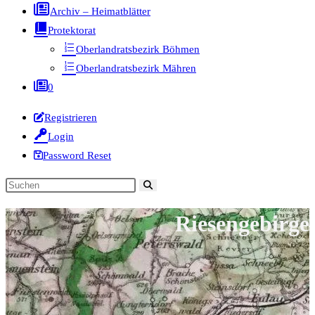
Archiv – Heimatblätter
Protektorat
Oberlandratsbezirk Böhmen
Oberlandratsbezirk Mähren
0
Registrieren
Login
Password Reset
Diese
Website
Riesengebirge
durchsuchen