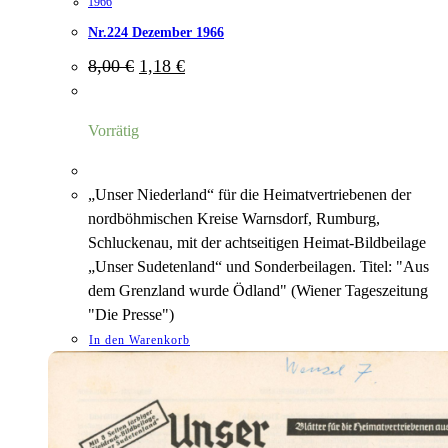
1966
Nr.224 Dezember 1966
Ursprünglicher
Aktueller
8,00
€
1,18
€
Preis
Preis
war:
ist:
8,00 €
1,18 €.
Vorrätig
„Unser Niederland“ für die Heimatvertriebenen der
nordböhmischen Kreise Warnsdorf, Rumburg,
Schluckenau, mit der achtseitigen Heimat-Bildbeilage
„Unser Sudetenland“ und Sonderbeilagen. Titel: "Aus
dem Grenzland wurde Ödland" (Wiener Tageszeitung
"Die Presse")
In den Warenkorb