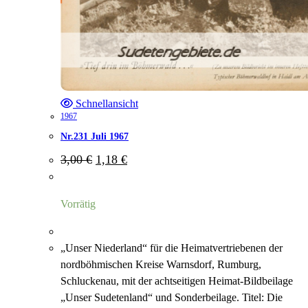
Schnellansicht
1967
Nr.231 Juli 1967
Ursprünglicher
Aktueller
3,00
€
1,18
€
Preis
Preis
war:
ist:
3,00 €
1,18 €.
Vorrätig
„Unser Niederland“ für die Heimatvertriebenen der
nordböhmischen Kreise Warnsdorf, Rumburg,
Schluckenau, mit der achtseitigen Heimat-Bildbeilage
„Unser Sudetenland“ und Sonderbeilage. Titel: Die