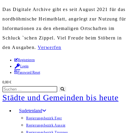
Das Digitale Archive gibt es seit August 2021 für das
nordböhmische Heimatblatt, angelegt zur Nutzung für
Informationen zu den ehemaligen Ortschaften im
Schluck `schen Zippel. Viel Freude beim Stöbern in
den Ausgaben.
Verwerfen
Zum
Registrieren
Login
Inhalt
Password Reset
springen
0,00
€
Diese
Suche
Städte und Gemeinden bis heute
Website
starten
durchsuchen
Sudetenland
Regierungsbezirk Eger
Regierungsbezirk Aussig
Regierungsbezirk Troppau