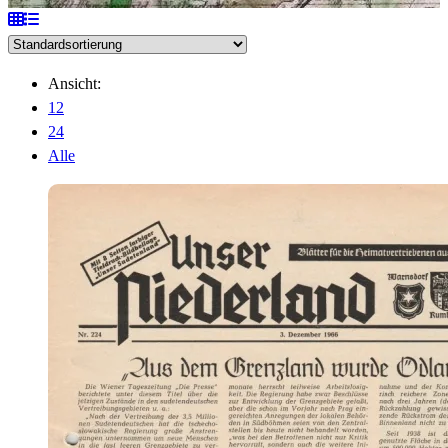
Ansicht:
12
24
Alle