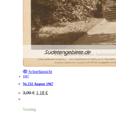
Schnellansicht
1967
Nr.232 August 1967
Ursprünglicher
Aktueller
3,00
€
1,18
€
Preis
Preis
war:
ist:
3,00 €
1,18 €.
Vorrätig