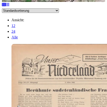
Ansicht:
12
24
Alle