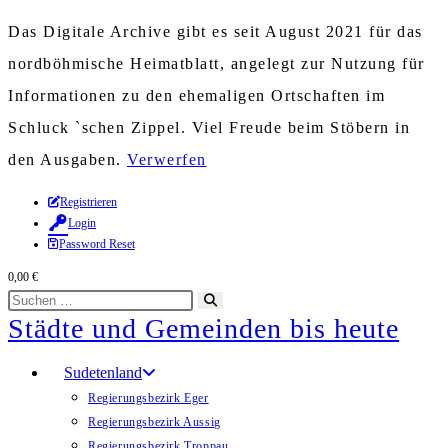
Das Digitale Archive gibt es seit August 2021 für das
nordböhmische Heimatblatt, angelegt zur Nutzung für
Informationen zu den ehemaligen Ortschaften im
Schluck `schen Zippel. Viel Freude beim Stöbern in
den Ausgaben.
Verwerfen
Zum
Registrieren
Login
Inhalt
Password Reset
springen
0,00
€
Diese
Suche
Städte und Gemeinden bis heute
Website
starten
durchsuchen
Sudetenland
Regierungsbezirk Eger
Regierungsbezirk Aussig
Regierungsbezirk Troppau