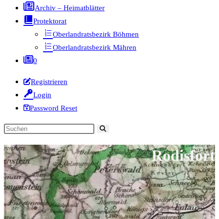
Archiv – Heimatblätter
Protektorat
Oberlandratsbezirk Böhmen
Oberlandratsbezirk Mähren
0
Registrieren
Login
Password Reset
Diese
Website
Rodisfort
durchsuchen