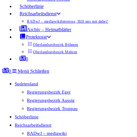
Schöberlinie
Reichsarbeitsdienst
RADwJ – mediawiki
Interesse, Hilf uns mit dabei!
Archiv – Heimatblätter
Protektorat
Oberlandratsbezirk Böhmen
Oberlandratsbezirk Mähren
0
0
Menü
Schließen
Sudetenland
Regierungsbezirk Eger
Regierungsbezirk Aussig
Regierungsbezirk Troppau
Schöberlinie
Reichsarbeitsdienst
RADwJ – mediawiki