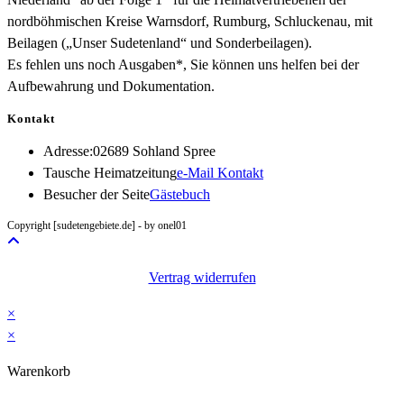
nordböhmischen Kreise Warnsdorf, Rumburg, Schluckenau, mit
Beilagen („Unser Sudetenland“ und Sonderbeilagen).
Es fehlen uns noch Ausgaben*, Sie können uns helfen bei der
Aufbewahrung und Dokumentation.
Kontakt
Adresse:
02689 Sohland Spree
Opens
Tausche Heimatzeitung
e-Mail Kontakt
in
Besucher der Seite
Gästebuch
your
Copyright [sudetengebiete.de] - by onel01
application
Vertrag widerrufen
×
×
Warenkorb