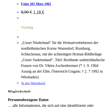
Folge 203 März 1965
Ursprünglicher
Aktueller
8,00
€
1,18
€
Preis
Preis
war:
ist:
8,00 €
1,18 €.
Vorrätig
„Unser Niederland“ für die Heimatvertriebenen der
nordböhmischen Kreise Warnsdorf, Rumburg,
Schluckenau, mit der achtseitigen Heimat-Bildbeilage
„Unser Sudetenland“. Titel: Berühmte sudetenländische
Frauen von Dr. Viktor Aschenbrenner (* 1. 9. 1904
Aussig an der Elbe, Österreich-Ungarn; † 2. 7 1992 in
Wiesbaden)
In den Warenkorb
Mitgliedschaft
Personenbezogene Daten
… alle Informationen, die sich auf eine identifizierte oder