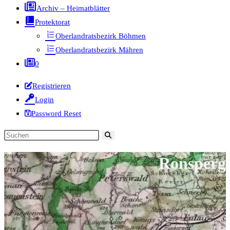
Archiv – Heimatblätter
Protektorat
Oberlandratsbezirk Böhmen
Oberlandratsbezirk Mähren
0
Registrieren
Login
Password Reset
Diese
Website
Ronsperg
durchsuchen