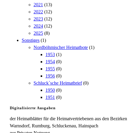
2021
(13)
2022
(12)
2023
(12)
2024
(12)
2025
(8)
Sonstiges
(1)
Nordböhmischer Heimatbote
(1)
1953
(1)
1954
(0)
1955
(0)
1956
(0)
Schluck`sche Heimatbrief
(0)
1950
(0)
1951
(0)
Digitalisierte Ausgaben
der Heimatblätter für die Heimatvertriebenen aus den Bezirken
Warnsdorf, Rumburg, Schluckenau, Hainspach
zur Privaten Nutzung.