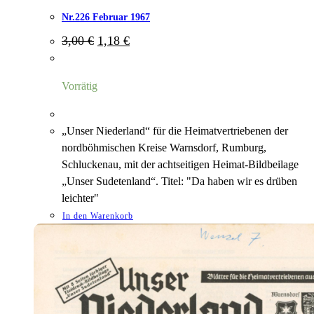
Nr.226 Februar 1967
Ursprünglicher
Aktueller
3,00
€
1,18
€
Preis
Preis
war:
ist:
3,00 €
1,18 €.
Vorrätig
„Unser Niederland“ für die Heimatvertriebenen der
nordböhmischen Kreise Warnsdorf, Rumburg,
Schluckenau, mit der achtseitigen Heimat-Bildbeilage
„Unser Sudetenland“. Titel: "Da haben wir es drüben
leichter"
In den Warenkorb