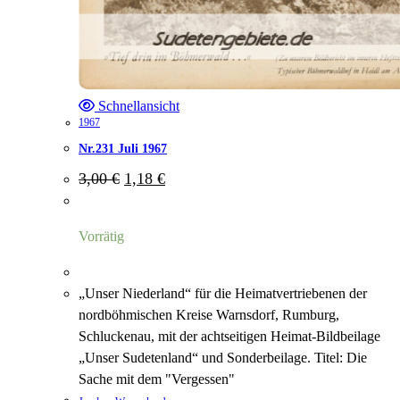
Schnellansicht
1967
Nr.231 Juli 1967
Ursprünglicher
Aktueller
3,00
€
1,18
€
Preis
Preis
war:
ist:
3,00 €
1,18 €.
Vorrätig
„Unser Niederland“ für die Heimatvertriebenen der
nordböhmischen Kreise Warnsdorf, Rumburg,
Schluckenau, mit der achtseitigen Heimat-Bildbeilage
„Unser Sudetenland“ und Sonderbeilage. Titel: Die
Sache mit dem "Vergessen"