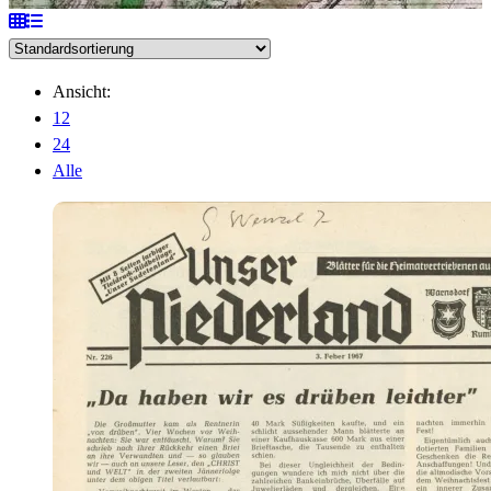
Ansicht:
12
24
Alle