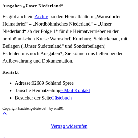
Ausgaben „Unser Niederland“
Es gibt auch ein
Archiv
zu den Heimatblättern „Warnsdorfer
Heimatbrief“ – „Nordböhmisches Niederland“ – „Unser
Niederland“ ab der Folge 1* für die Heimatvertriebenen der
nordböhmischen Kreise Warnsdorf, Rumburg, Schluckenau, mit
Beilagen („Unser Sudetenland“ und Sonderbeilagen).
Es fehlen uns noch Ausgaben*, Sie können uns helfen bei der
Aufbewahrung und Dokumentation.
Kontakt
Adresse:
02689 Sohland Spree
Opens
Tausche Heimatzeitung
e-Mail Kontakt
in
Besucher der Seite
Gästebuch
your
Copyright [sudetengebiete.de] - by onel01
application
Vertrag widerrufen