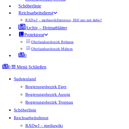
Schöberlinie
Reichsarbeitsdienst
RADwJ – mediawiki
Interesse, Hilf uns mit dabei!
Archiv – Heimatblätter
Protektorat
Oberlandratsbezirk Böhmen
Oberlandratsbezirk Mähren
0
0
Menü
Schließen
Sudetenland
Regierungsbezirk Eger
Regierungsbezirk Aussig
Regierungsbezirk Troppau
Schöberlinie
Reichsarbeitsdienst
RADwJ – mediawiki