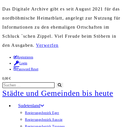
Das Digitale Archive gibt es seit August 2021 für das
nordböhmische Heimatblatt, angelegt zur Nutzung für
Informationen zu den ehemaligen Ortschaften im
Schluck `schen Zippel. Viel Freude beim Stöbern in
den Ausgaben.
Verwerfen
Zum
Registrieren
Login
Inhalt
Password Reset
springen
0,00
€
Diese
Suche
Städte und Gemeinden bis heute
Website
starten
durchsuchen
Sudetenland
Regierungsbezirk Eger
Regierungsbezirk Aussig
Regierungsbezirk Troppau