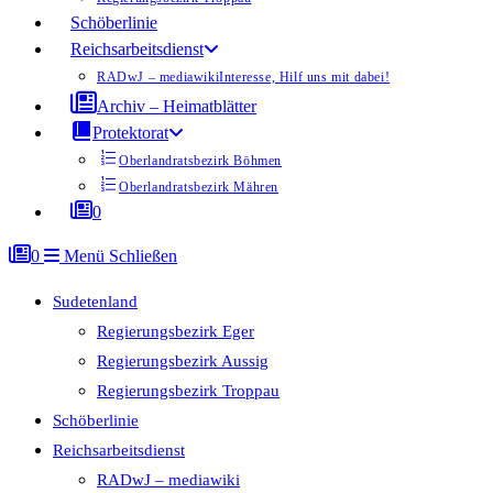
Schöberlinie
Reichsarbeitsdienst
RADwJ – mediawiki
Interesse, Hilf uns mit dabei!
Archiv – Heimatblätter
Protektorat
Oberlandratsbezirk Böhmen
Oberlandratsbezirk Mähren
0
0
Menü
Schließen
Sudetenland
Regierungsbezirk Eger
Regierungsbezirk Aussig
Regierungsbezirk Troppau
Schöberlinie
Reichsarbeitsdienst
RADwJ – mediawiki