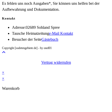
Es fehlen uns noch Ausgaben*, Sie können uns helfen bei der
Aufbewahrung und Dokumentation.
Kontakt
Adresse:
02689 Sohland Spree
Opens
Tausche Heimatzeitung
e-Mail Kontakt
in
Besucher der Seite
Gästebuch
your
Copyright [sudetengebiete.de] - by onel01
application
Vertrag widerrufen
×
×
Warenkorb