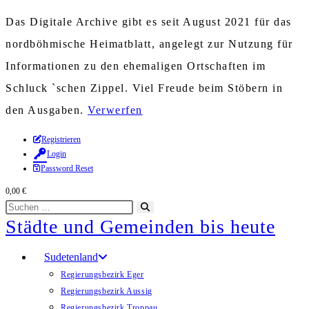
Das Digitale Archive gibt es seit August 2021 für das
nordböhmische Heimatblatt, angelegt zur Nutzung für
Informationen zu den ehemaligen Ortschaften im
Schluck `schen Zippel. Viel Freude beim Stöbern in
den Ausgaben.
Verwerfen
Zum
Registrieren
Login
Inhalt
Password Reset
springen
0,00
€
Diese
Suche
Städte und Gemeinden bis heute
Website
starten
durchsuchen
Sudetenland
Regierungsbezirk Eger
Regierungsbezirk Aussig
Regierungsbezirk Troppau