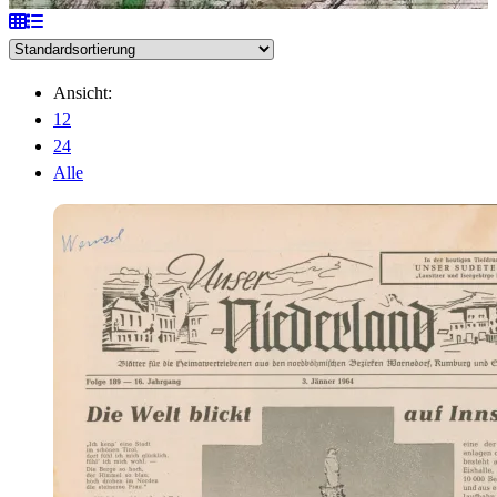
Ansicht:
12
24
Alle