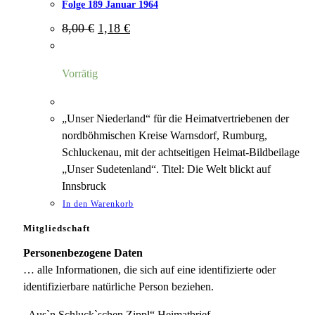
Folge 189 Januar 1964
Ursprünglicher
Aktueller
8,00
€
1,18
€
Preis
Preis
war:
ist:
8,00 €
1,18 €.
Vorrätig
„Unser Niederland“ für die Heimatvertriebenen der
nordböhmischen Kreise Warnsdorf, Rumburg,
Schluckenau, mit der achtseitigen Heimat-Bildbeilage
„Unser Sudetenland“. Titel: Die Welt blickt auf
Innsbruck
In den Warenkorb
Mitgliedschaft
Personenbezogene Daten
… alle Informationen, die sich auf eine identifizierte oder
identifizierbare natürliche Person beziehen.
„Aus`n Schluck`schen Zippl“ Heimatbrief