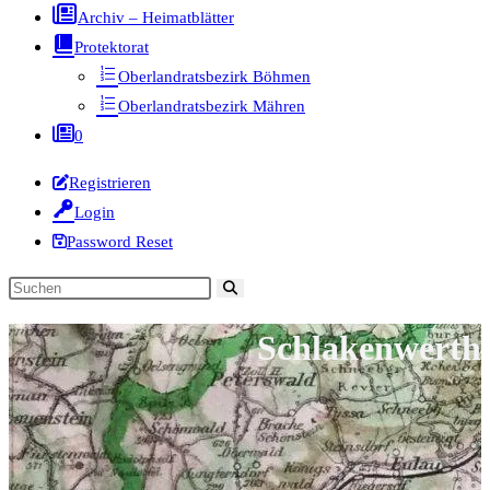
Archiv – Heimatblätter
Protektorat
Oberlandratsbezirk Böhmen
Oberlandratsbezirk Mähren
0
Registrieren
Login
Password Reset
Diese
Website
Schlakenwerth
durchsuchen