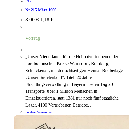
1966
Nr.215 März 1966
Ursprünglicher
Aktueller
8,00
€
1,18
€
Preis
Preis
war:
ist:
8,00 €
1,18 €.
Vorrätig
„Unser Niederland“ für die Heimatvertriebenen der
nordböhmischen Kreise Warnsdorf, Rumburg,
Schluckenau, mit der achtseitigen Heimat-Bildbeilage
„Unser Sudetenland“. Titel: 20 Jahre
Flüchtlingsverwaltung in Bayern - Jeden Tag 20
Transporte, über 1 Million Menschen in
Einzelquartieren, statt 1381 nur noch fünf staatliche
Lager, 4100 Vertriebenen Betriebe, ...
In den Warenkorb