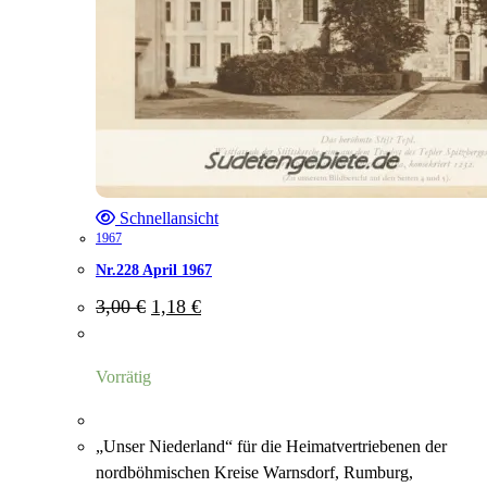
Schnellansicht
1967
Nr.228 April 1967
Ursprünglicher
Aktueller
3,00
€
1,18
€
Preis
Preis
war:
ist:
3,00 €
1,18 €.
Vorrätig
„Unser Niederland“ für die Heimatvertriebenen der
nordböhmischen Kreise Warnsdorf, Rumburg,