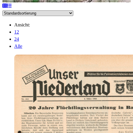
Ansicht:
12
24
Alle