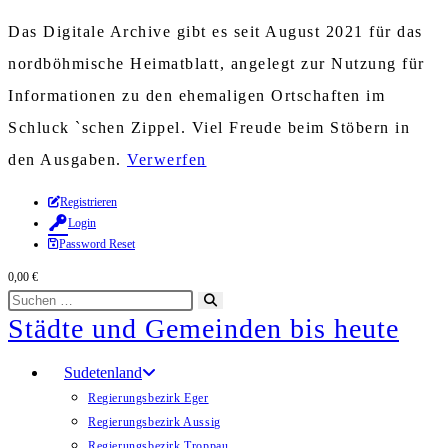
Das Digitale Archive gibt es seit August 2021 für das
nordböhmische Heimatblatt, angelegt zur Nutzung für
Informationen zu den ehemaligen Ortschaften im
Schluck `schen Zippel. Viel Freude beim Stöbern in
den Ausgaben.
Verwerfen
Zum
Registrieren
Login
Inhalt
Password Reset
springen
0,00
€
Diese
Suche
Städte und Gemeinden bis heute
Website
starten
durchsuchen
Sudetenland
Regierungsbezirk Eger
Regierungsbezirk Aussig
Regierungsbezirk Troppau