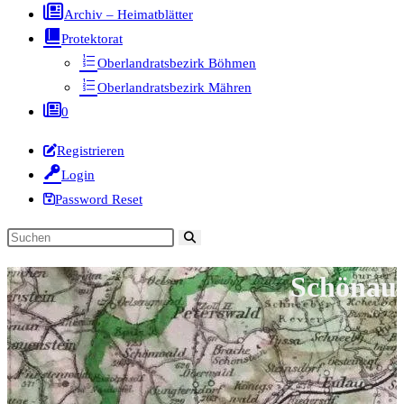
Archiv – Heimatblätter
Protektorat
Oberlandratsbezirk Böhmen
Oberlandratsbezirk Mähren
0
Registrieren
Login
Password Reset
Diese
Website
Schönau
durchsuchen