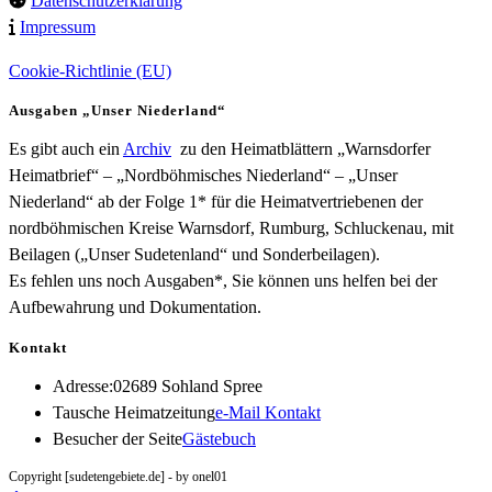
Datenschutzerklärung
Impressum
Cookie-Richtlinie (EU)
Ausgaben „Unser Niederland“
Es gibt auch ein
Archiv
zu den Heimatblättern „Warnsdorfer
Heimatbrief“ – „Nordböhmisches Niederland“ – „Unser
Niederland“ ab der Folge 1* für die Heimatvertriebenen der
nordböhmischen Kreise Warnsdorf, Rumburg, Schluckenau, mit
Beilagen („Unser Sudetenland“ und Sonderbeilagen).
Es fehlen uns noch Ausgaben*, Sie können uns helfen bei der
Aufbewahrung und Dokumentation.
Kontakt
Adresse:
02689 Sohland Spree
Opens
Tausche Heimatzeitung
e-Mail Kontakt
in
Besucher der Seite
Gästebuch
your
Copyright [sudetengebiete.de] - by onel01
application