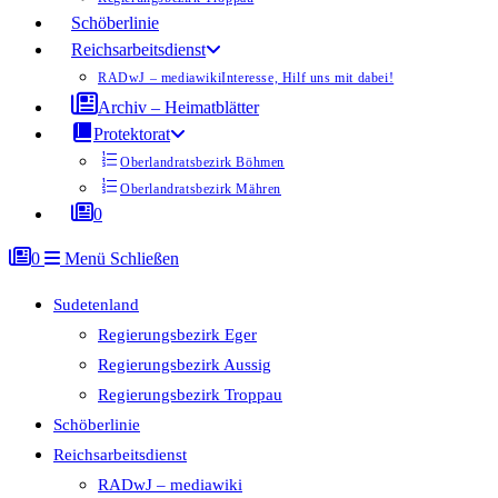
Schöberlinie
Reichsarbeitsdienst
RADwJ – mediawiki
Interesse, Hilf uns mit dabei!
Archiv – Heimatblätter
Protektorat
Oberlandratsbezirk Böhmen
Oberlandratsbezirk Mähren
0
0
Menü
Schließen
Sudetenland
Regierungsbezirk Eger
Regierungsbezirk Aussig
Regierungsbezirk Troppau
Schöberlinie
Reichsarbeitsdienst
RADwJ – mediawiki