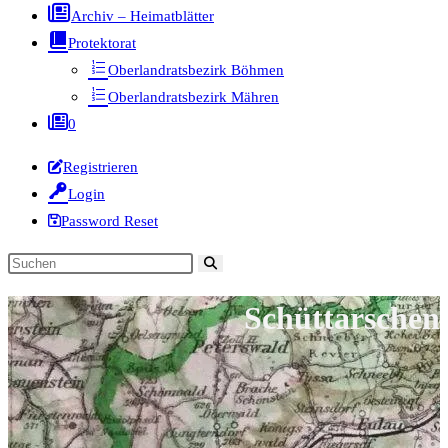
Archiv – Heimatblätter
Protektorat
Oberlandratsbezirk Böhmen
Oberlandratsbezirk Mähren
0
Registrieren
Login
Password Reset
Diese
Website
Schüttarschen
durchsuchen