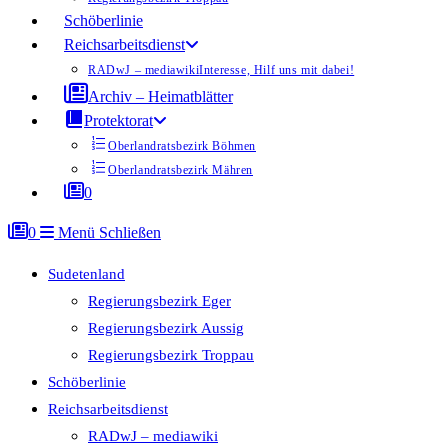
Schöberlinie
Reichsarbeitsdienst
RADwJ – mediawiki
Interesse, Hilf uns mit dabei!
Archiv – Heimatblätter
Protektorat
Oberlandratsbezirk Böhmen
Oberlandratsbezirk Mähren
0
0
Menü
Schließen
Sudetenland
Regierungsbezirk Eger
Regierungsbezirk Aussig
Regierungsbezirk Troppau
Schöberlinie
Reichsarbeitsdienst
RADwJ – mediawiki