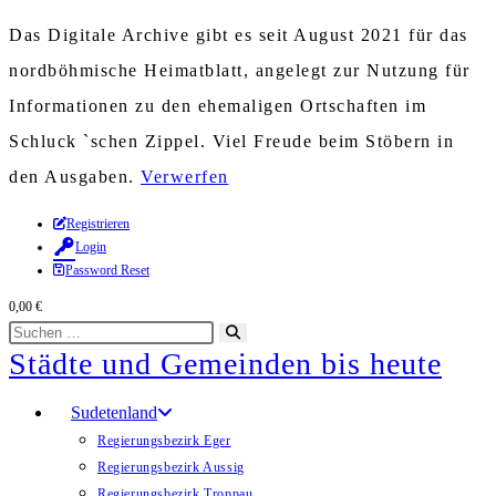
Das Digitale Archive gibt es seit August 2021 für das
nordböhmische Heimatblatt, angelegt zur Nutzung für
Informationen zu den ehemaligen Ortschaften im
Schluck `schen Zippel. Viel Freude beim Stöbern in
den Ausgaben.
Verwerfen
Zum
Registrieren
Login
Inhalt
Password Reset
springen
0,00
€
Diese
Suche
Städte und Gemeinden bis heute
Website
starten
durchsuchen
Sudetenland
Regierungsbezirk Eger
Regierungsbezirk Aussig
Regierungsbezirk Troppau