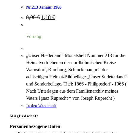
Nr.213 Janaur 1966
Ursprünglicher
Aktueller
8,00
€
1,18
€
Preis
Preis
war:
ist:
8,00 €
1,18 €.
Vorrätig
„Unser Niederland“ Monatsheft Nummer 213 für die
Heimatvertriebenen der nordböhmischen Kreise
Warnsdorf, Rumburg, Schluckenau, mit der
achtseitigen Heimat-Bildbeilage „Unser Sudetenland“
und Sonderbeilage. Titel: 1866 - Philippsdorf - 1966 (
Nach Unterlagen aus dem Familienarchiv meines
Vaters Ignaz Ruprecht † von Joseph Ruprecht )
In den Warenkorb
Mitgliedschaft
Personenbezogene Daten