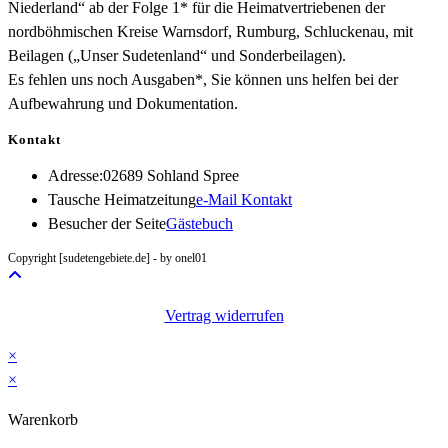
Niederland“ ab der Folge 1* für die Heimatvertriebenen der
nordböhmischen Kreise Warnsdorf, Rumburg, Schluckenau, mit
Beilagen („Unser Sudetenland“ und Sonderbeilagen).
Es fehlen uns noch Ausgaben*, Sie können uns helfen bei der
Aufbewahrung und Dokumentation.
Kontakt
Adresse:
02689 Sohland Spree
Opens
Tausche Heimatzeitung
e-Mail Kontakt
in
Besucher der Seite
Gästebuch
your
Copyright [sudetengebiete.de] - by onel01
application
Vertrag widerrufen
×
×
Warenkorb