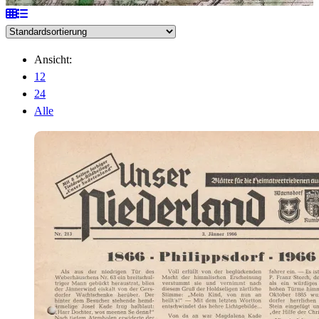
Ansicht:
12
24
Alle