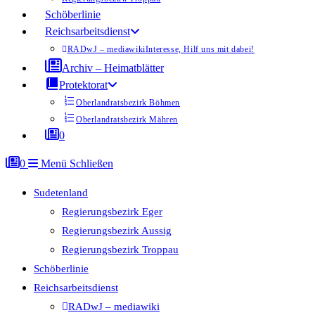
Schöberlinie
Reichsarbeitsdienst
RADwJ – mediawiki
Interesse, Hilf uns mit dabei!
Archiv – Heimatblätter
Protektorat
Oberlandratsbezirk Böhmen
Oberlandratsbezirk Mähren
0
0
Menü
Schließen
Sudetenland
Regierungsbezirk Eger
Regierungsbezirk Aussig
Regierungsbezirk Troppau
Schöberlinie
Reichsarbeitsdienst
RADwJ – mediawiki