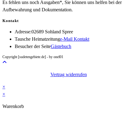
Es fehlen uns noch Ausgaben*, Sie können uns helfen bei der
Aufbewahrung und Dokumentation.
Kontakt
Adresse:
02689 Sohland Spree
Opens
Tausche Heimatzeitung
e-Mail Kontakt
in
Besucher der Seite
Gästebuch
your
Copyright [sudetengebiete.de] - by onel01
application
Vertrag widerrufen
×
×
Warenkorb