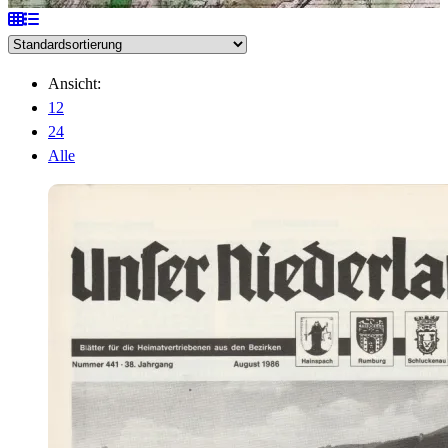
Ansicht:
12
24
Alle