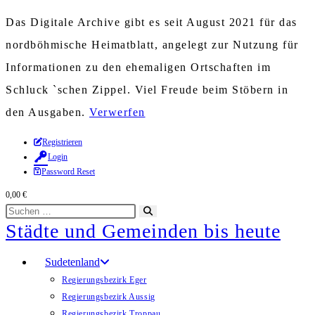
Das Digitale Archive gibt es seit August 2021 für das
nordböhmische Heimatblatt, angelegt zur Nutzung für
Informationen zu den ehemaligen Ortschaften im
Schluck `schen Zippel. Viel Freude beim Stöbern in
den Ausgaben.
Verwerfen
Zum
Registrieren
Login
Inhalt
Password Reset
springen
0,00
€
Diese
Suche
Städte und Gemeinden bis heute
Website
starten
durchsuchen
Sudetenland
Regierungsbezirk Eger
Regierungsbezirk Aussig
Regierungsbezirk Troppau