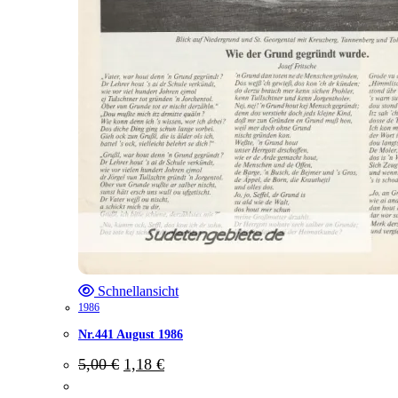
Schnellansicht
1986
Nr.441 August 1986
Ursprünglicher
Aktueller
5,00
€
1,18
€
Preis
Preis
war:
ist: