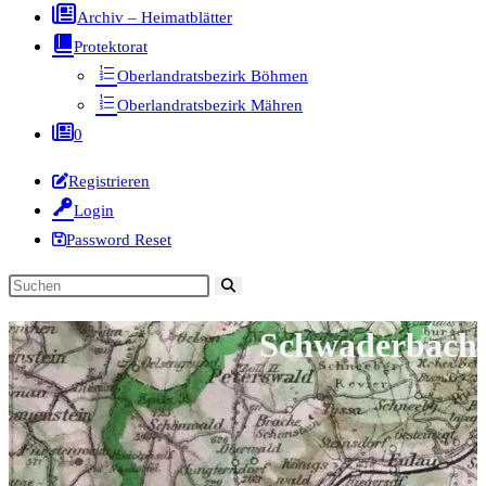
Archiv – Heimatblätter
Protektorat
Oberlandratsbezirk Böhmen
Oberlandratsbezirk Mähren
0
Registrieren
Login
Password Reset
Diese
Website
Schwaderbach
durchsuchen