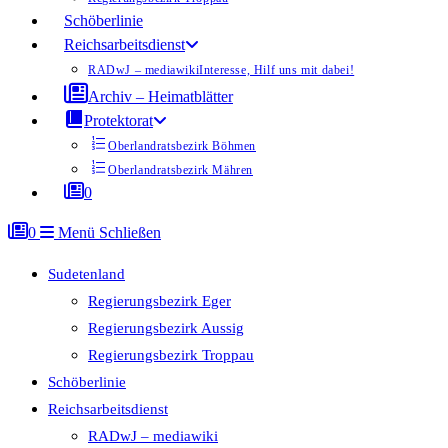
Schöberlinie
Reichsarbeitsdienst
RADwJ – mediawiki
Interesse, Hilf uns mit dabei!
Archiv – Heimatblätter
Protektorat
Oberlandratsbezirk Böhmen
Oberlandratsbezirk Mähren
0
0
Menü
Schließen
Sudetenland
Regierungsbezirk Eger
Regierungsbezirk Aussig
Regierungsbezirk Troppau
Schöberlinie
Reichsarbeitsdienst
RADwJ – mediawiki