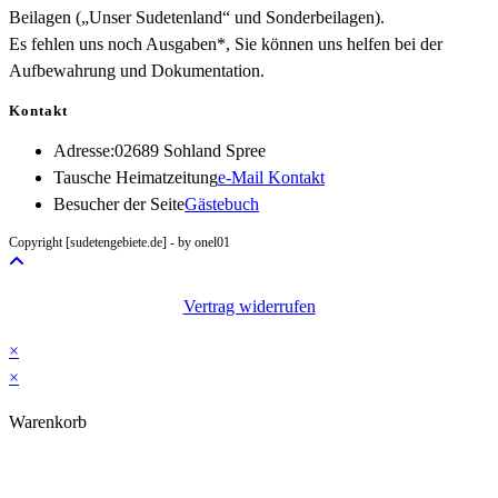
Beilagen („Unser Sudetenland“ und Sonderbeilagen).
Es fehlen uns noch Ausgaben*, Sie können uns helfen bei der
Aufbewahrung und Dokumentation.
Kontakt
Adresse:
02689 Sohland Spree
Opens
Tausche Heimatzeitung
e-Mail Kontakt
in
Besucher der Seite
Gästebuch
your
Copyright [sudetengebiete.de] - by onel01
application
Vertrag widerrufen
×
×
Warenkorb