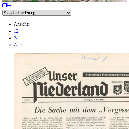
Ansicht:
12
24
Alle