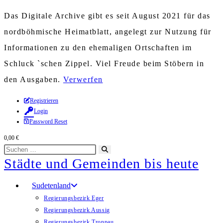
Das Digitale Archive gibt es seit August 2021 für das
nordböhmische Heimatblatt, angelegt zur Nutzung für
Informationen zu den ehemaligen Ortschaften im
Schluck `schen Zippel. Viel Freude beim Stöbern in
den Ausgaben.
Verwerfen
Zum
Registrieren
Login
Inhalt
Password Reset
springen
0,00
€
Diese
Suche
Städte und Gemeinden bis heute
Website
starten
durchsuchen
Sudetenland
Regierungsbezirk Eger
Regierungsbezirk Aussig
Regierungsbezirk Troppau