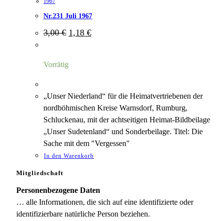
1967
Nr.231 Juli 1967
Ursprünglicher
Aktueller
3,00
€
1,18
€
Preis
Preis
war:
ist:
3,00 €
1,18 €.
Vorrätig
„Unser Niederland“ für die Heimatvertriebenen der
nordböhmischen Kreise Warnsdorf, Rumburg,
Schluckenau, mit der achtseitigen Heimat-Bildbeilage
„Unser Sudetenland“ und Sonderbeilage. Titel: Die
Sache mit dem "Vergessen"
In den Warenkorb
Mitgliedschaft
Personenbezogene Daten
… alle Informationen, die sich auf eine identifizierte oder
identifizierbare natürliche Person beziehen.