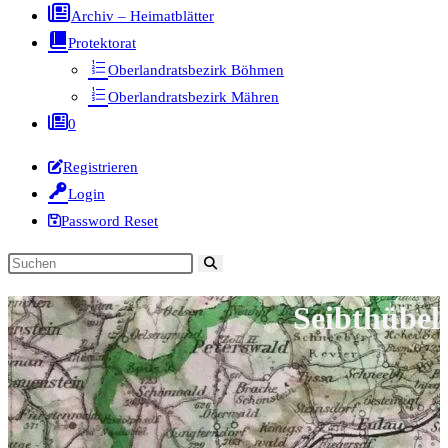
Archiv – Heimatblätter
Protektorat
Oberlandratsbezirk Böhmen
Oberlandratsbezirk Mähren
0
Registrieren
Login
Password Reset
Diese
Website
Seibthübel
durchsuchen