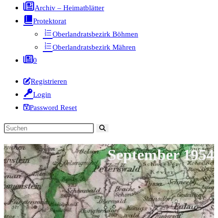
Archiv – Heimatblätter
Protektorat
Oberlandratsbezirk Böhmen
Oberlandratsbezirk Mähren
0
Registrieren
Login
Password Reset
Diese
Website
September 1954
durchsuchen