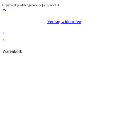
your
Copyright [sudetengebiete.de] - by onel01
application
Vertrag widerrufen
×
×
Warenkorb