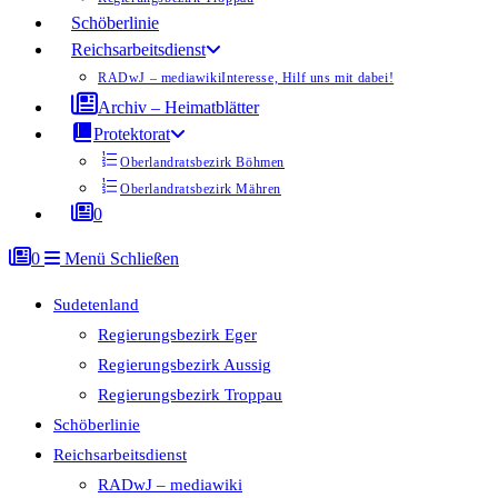
Schöberlinie
Reichsarbeitsdienst
RADwJ – mediawiki
Interesse, Hilf uns mit dabei!
Archiv – Heimatblätter
Protektorat
Oberlandratsbezirk Böhmen
Oberlandratsbezirk Mähren
0
0
Menü
Schließen
Sudetenland
Regierungsbezirk Eger
Regierungsbezirk Aussig
Regierungsbezirk Troppau
Schöberlinie
Reichsarbeitsdienst
RADwJ – mediawiki