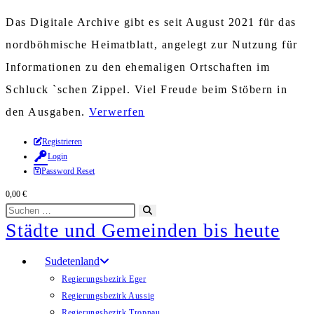
Das Digitale Archive gibt es seit August 2021 für das
nordböhmische Heimatblatt, angelegt zur Nutzung für
Informationen zu den ehemaligen Ortschaften im
Schluck `schen Zippel. Viel Freude beim Stöbern in
den Ausgaben.
Verwerfen
Zum
Registrieren
Login
Inhalt
Password Reset
springen
0,00
€
Diese
Suche
Städte und Gemeinden bis heute
Website
starten
durchsuchen
Sudetenland
Regierungsbezirk Eger
Regierungsbezirk Aussig
Regierungsbezirk Troppau