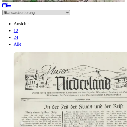
Ansicht:
12
24
Alle