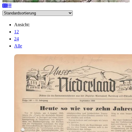
Ansicht:
12
24
Alle