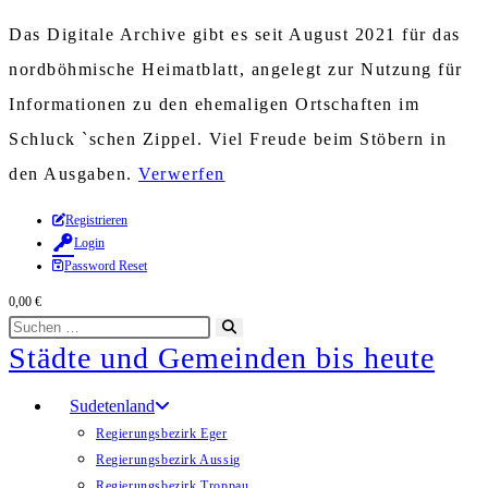
Das Digitale Archive gibt es seit August 2021 für das
nordböhmische Heimatblatt, angelegt zur Nutzung für
Informationen zu den ehemaligen Ortschaften im
Schluck `schen Zippel. Viel Freude beim Stöbern in
den Ausgaben.
Verwerfen
Zum
Registrieren
Login
Inhalt
Password Reset
springen
0,00
€
Diese
Suche
Städte und Gemeinden bis heute
Website
starten
durchsuchen
Sudetenland
Regierungsbezirk Eger
Regierungsbezirk Aussig
Regierungsbezirk Troppau