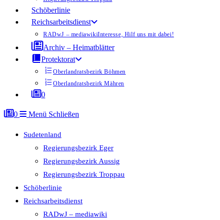
Schöberlinie
Reichsarbeitsdienst
RADwJ – mediawiki
Interesse, Hilf uns mit dabei!
Archiv – Heimatblätter
Protektorat
Oberlandratsbezirk Böhmen
Oberlandratsbezirk Mähren
0
0
Menü
Schließen
Sudetenland
Regierungsbezirk Eger
Regierungsbezirk Aussig
Regierungsbezirk Troppau
Schöberlinie
Reichsarbeitsdienst
RADwJ – mediawiki