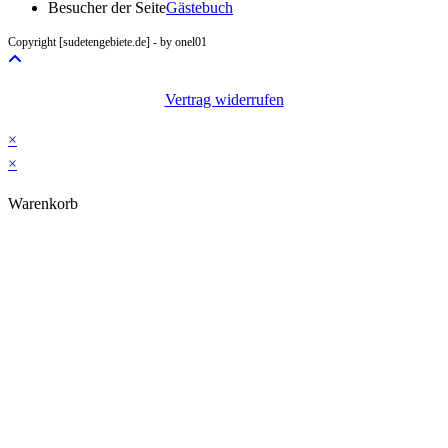
in
Besucher der Seite
Gästebuch
your
Copyright [sudetengebiete.de] - by onel01
application
Vertrag widerrufen
×
×
Warenkorb