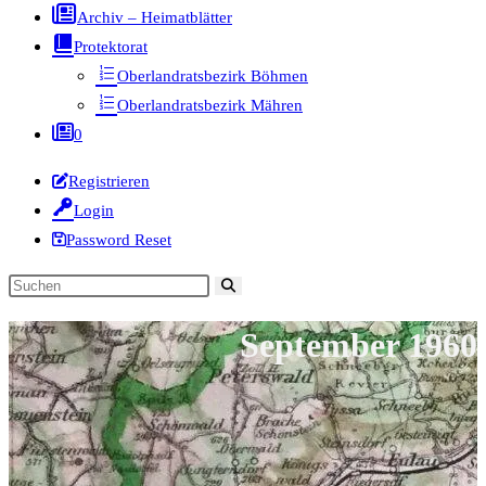
Archiv – Heimatblätter
Protektorat
Oberlandratsbezirk Böhmen
Oberlandratsbezirk Mähren
0
Registrieren
Login
Password Reset
Diese
Website
September 1960
durchsuchen