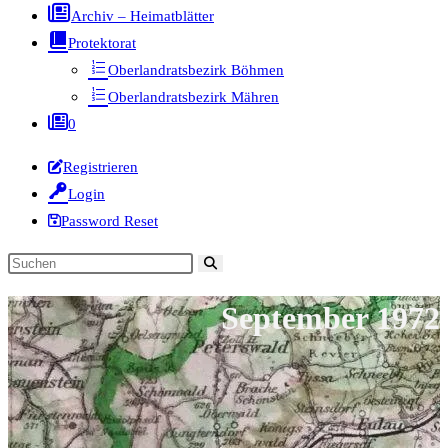
Archiv – Heimatblätter
Protektorat
Oberlandratsbezirk Böhmen
Oberlandratsbezirk Mähren
0
Registrieren
Login
Password Reset
Diese
Website
September 1972
durchsuchen