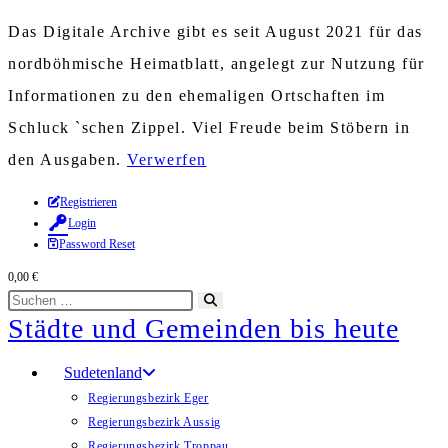
Das Digitale Archive gibt es seit August 2021 für das
nordböhmische Heimatblatt, angelegt zur Nutzung für
Informationen zu den ehemaligen Ortschaften im
Schluck `schen Zippel. Viel Freude beim Stöbern in
den Ausgaben.
Verwerfen
Zum
Registrieren
Login
Inhalt
Password Reset
springen
0,00
€
Diese
Suche
Städte und Gemeinden bis heute
Website
starten
durchsuchen
Sudetenland
Regierungsbezirk Eger
Regierungsbezirk Aussig
Regierungsbezirk Troppau