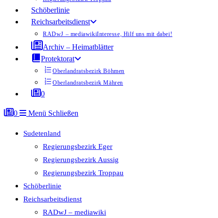
Schöberlinie
Reichsarbeitsdienst
RADwJ – mediawiki
Interesse, Hilf uns mit dabei!
Archiv – Heimatblätter
Protektorat
Oberlandratsbezirk Böhmen
Oberlandratsbezirk Mähren
0
0
Menü
Schließen
Sudetenland
Regierungsbezirk Eger
Regierungsbezirk Aussig
Regierungsbezirk Troppau
Schöberlinie
Reichsarbeitsdienst
RADwJ – mediawiki