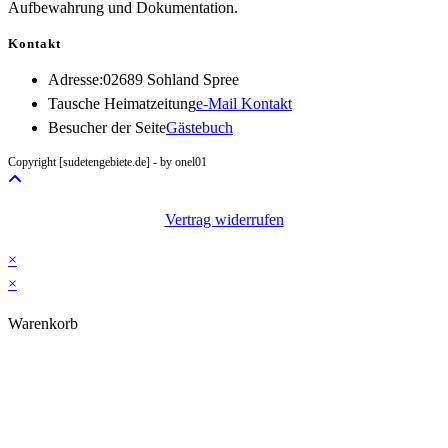
Aufbewahrung und Dokumentation.
Kontakt
Adresse:
02689 Sohland Spree
Opens
Tausche Heimatzeitung
e-Mail Kontakt
in
Besucher der Seite
Gästebuch
your
Copyright [sudetengebiete.de] - by onel01
application
Vertrag widerrufen
×
×
Warenkorb