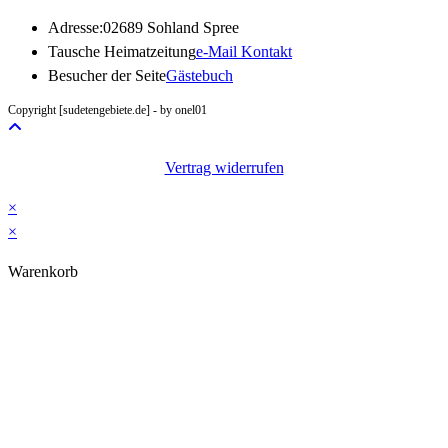
Adresse:
02689 Sohland Spree
Opens
Tausche Heimatzeitung
e-Mail Kontakt
in
Besucher der Seite
Gästebuch
your
Copyright [sudetengebiete.de] - by onel01
application
Vertrag widerrufen
×
×
Warenkorb