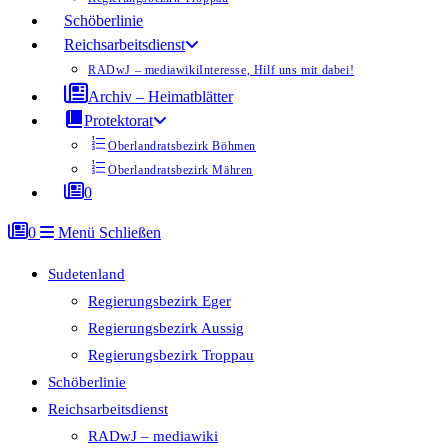
Schöberlinie
Reichsarbeitsdienst
RADwJ – mediawiki
Interesse, Hilf uns mit dabei!
Archiv – Heimatblätter
Protektorat
Oberlandratsbezirk Böhmen
Oberlandratsbezirk Mähren
0
0
Menü
Schließen
Sudetenland
Regierungsbezirk Eger
Regierungsbezirk Aussig
Regierungsbezirk Troppau
Schöberlinie
Reichsarbeitsdienst
RADwJ – mediawiki