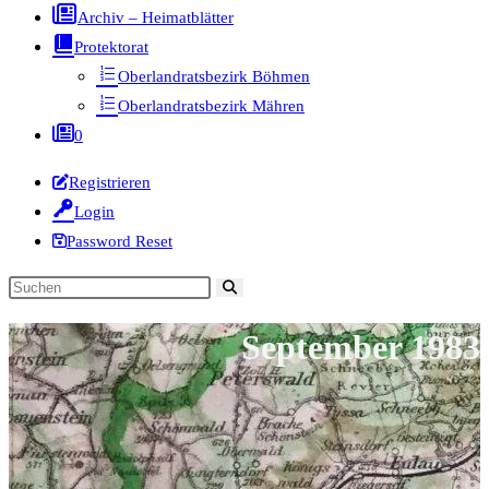
Archiv – Heimatblätter
Protektorat
Oberlandratsbezirk Böhmen
Oberlandratsbezirk Mähren
0
Registrieren
Login
Password Reset
Diese
Website
September 1983
durchsuchen