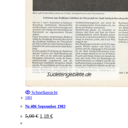
Schnellansicht
1983
Nr.406 September 1983
Ursprünglicher
Aktueller
5,00
€
1,18
€
Preis
Preis
war:
ist: