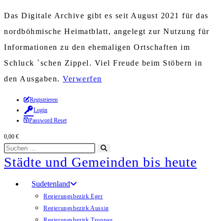
Das Digitale Archive gibt es seit August 2021 für das
nordböhmische Heimatblatt, angelegt zur Nutzung für
Informationen zu den ehemaligen Ortschaften im
Schluck `schen Zippel. Viel Freude beim Stöbern in
den Ausgaben.
Verwerfen
Zum
Registrieren
Login
Inhalt
Password Reset
springen
0,00
€
Diese
Suche
Städte und Gemeinden bis heute
Website
starten
durchsuchen
Sudetenland
Regierungsbezirk Eger
Regierungsbezirk Aussig
Regierungsbezirk Troppau