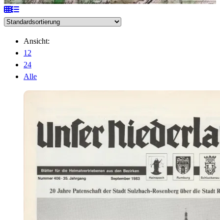
Ansicht:
12
24
Alle