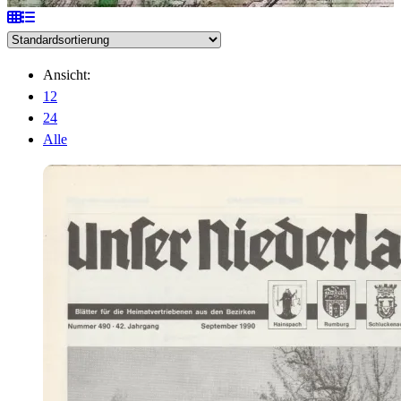
Ansicht:
12
24
Alle