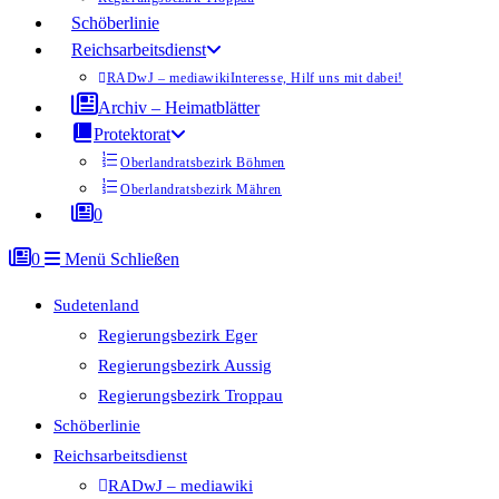
Schöberlinie
Reichsarbeitsdienst
RADwJ – mediawiki
Interesse, Hilf uns mit dabei!
Archiv – Heimatblätter
Protektorat
Oberlandratsbezirk Böhmen
Oberlandratsbezirk Mähren
0
0
Menü
Schließen
Sudetenland
Regierungsbezirk Eger
Regierungsbezirk Aussig
Regierungsbezirk Troppau
Schöberlinie
Reichsarbeitsdienst
RADwJ – mediawiki