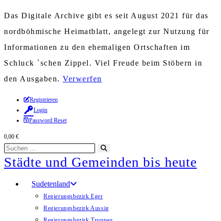
Das Digitale Archive gibt es seit August 2021 für das
nordböhmische Heimatblatt, angelegt zur Nutzung für
Informationen zu den ehemaligen Ortschaften im
Schluck `schen Zippel. Viel Freude beim Stöbern in
den Ausgaben.
Verwerfen
Zum
Registrieren
Login
Inhalt
Password Reset
springen
0,00
€
Diese
Suche
Städte und Gemeinden bis heute
Website
starten
durchsuchen
Sudetenland
Regierungsbezirk Eger
Regierungsbezirk Aussig
Regierungsbezirk Troppau