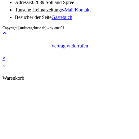
Adresse:
02689 Sohland Spree
Opens
Tausche Heimatzeitung
e-Mail Kontakt
in
Besucher der Seite
Gästebuch
your
Copyright [sudetengebiete.de] - by onel01
application
Vertrag widerrufen
×
×
Warenkorb