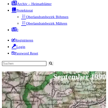
Archiv – Heimatblätter
Protektorat
Oberlandratsbezirk Böhmen
Oberlandratsbezirk Mähren
0
Registrieren
Login
Password Reset
Diese
Website
September 1990
durchsuchen