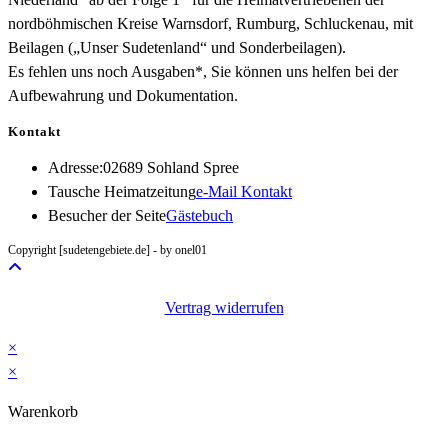
nordböhmischen Kreise Warnsdorf, Rumburg, Schluckenau, mit
Beilagen („Unser Sudetenland“ und Sonderbeilagen).
Es fehlen uns noch Ausgaben*, Sie können uns helfen bei der
Aufbewahrung und Dokumentation.
Kontakt
Adresse:
02689 Sohland Spree
Opens
Tausche Heimatzeitung
e-Mail Kontakt
in
Besucher der Seite
Gästebuch
your
Copyright [sudetengebiete.de] - by onel01
application
Vertrag widerrufen
×
×
Warenkorb