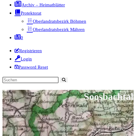
Archiv – Heimatblätter
Protektorat
Oberlandratsbezirk Böhmen
Oberlandratsbezirk Mähren
0
Registrieren
Login
Password Reset
Diese
Website
Soosbachtal
durchsuchen