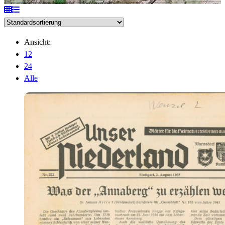
Ansicht:
12
24
Alle