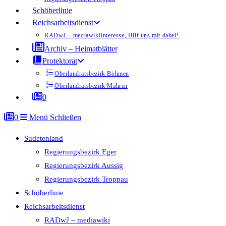
Schöberlinie
Reichsarbeitsdienst
RADwJ – mediawiki
Interesse, Hilf uns mit dabei!
Archiv – Heimatblätter
Protektorat
Oberlandratsbezirk Böhmen
Oberlandratsbezirk Mähren
0
0
Menü
Schließen
Sudetenland
Regierungsbezirk Eger
Regierungsbezirk Aussig
Regierungsbezirk Troppau
Schöberlinie
Reichsarbeitsdienst
RADwJ – mediawiki