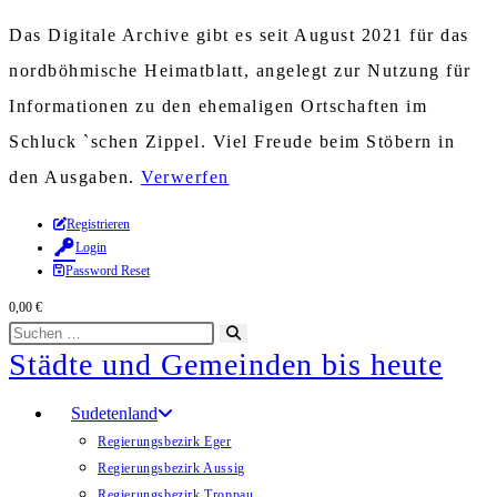
Das Digitale Archive gibt es seit August 2021 für das
nordböhmische Heimatblatt, angelegt zur Nutzung für
Informationen zu den ehemaligen Ortschaften im
Schluck `schen Zippel. Viel Freude beim Stöbern in
den Ausgaben.
Verwerfen
Zum
Registrieren
Login
Inhalt
Password Reset
springen
0,00
€
Diese
Suche
Städte und Gemeinden bis heute
Website
starten
durchsuchen
Sudetenland
Regierungsbezirk Eger
Regierungsbezirk Aussig
Regierungsbezirk Troppau