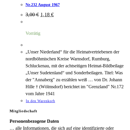
Nr.232 August 1967
Ursprünglicher
Aktueller
3,00
€
1,18
€
Preis
Preis
war:
ist:
3,00 €
1,18 €.
Vorrätig
„Unser Niederland“ für die Heimatvertriebenen der
nordböhmischen Kreise Warnsdorf, Rumburg,
Schluckenau, mit der achtseitigen Heimat-Bildbeilage
„Unser Sudetenland“ und Sonderbeilagen. Titel: Was
der "Annaberg" zu erzählen weiß … von Dr. Johann
Hille † (Wölmsdorf) berichtet im "Grenzland" Nr.172
vom Jahre 1941
In den Warenkorb
Mitgliedschaft
Personenbezogene Daten
… alle Informationen, die sich auf eine identifizierte oder