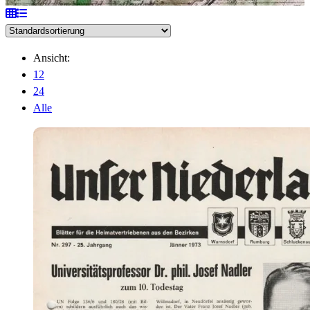
Ansicht:
12
24
Alle