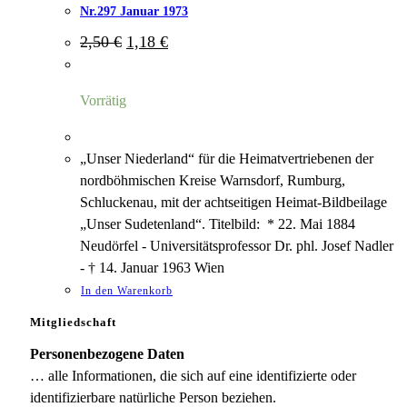
Nr.297 Januar 1973
Ursprünglicher
Aktueller
2,50
€
1,18
€
Preis
Preis
war:
ist:
2,50 €
1,18 €.
Vorrätig
„Unser Niederland“ für die Heimatvertriebenen der
nordböhmischen Kreise Warnsdorf, Rumburg,
Schluckenau, mit der achtseitigen Heimat-Bildbeilage
„Unser Sudetenland“. Titelbild: * 22. Mai 1884
Neudörfel - Universitätsprofessor Dr. phl. Josef Nadler
- † 14. Januar 1963 Wien
In den Warenkorb
Mitgliedschaft
Personenbezogene Daten
… alle Informationen, die sich auf eine identifizierte oder
identifizierbare natürliche Person beziehen.