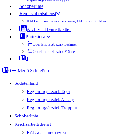
Schöberlinie
Reichsarbeitsdienst
RADwJ – mediawiki
Interesse, Hilf uns mit dabei!
Archiv – Heimatblätter
Protektorat
Oberlandratsbezirk Böhmen
Oberlandratsbezirk Mähren
0
0
Menü
Schließen
Sudetenland
Regierungsbezirk Eger
Regierungsbezirk Aussig
Regierungsbezirk Troppau
Schöberlinie
Reichsarbeitsdienst
RADwJ – mediawiki