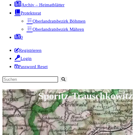
Archiv – Heimatblätter
Protektorat
Oberlandratsbezirk Böhmen
Oberlandratsbezirk Mähren
0
Registrieren
Login
Password Reset
Diese
Website
Sporitz-Trauschkowitz
durchsuchen