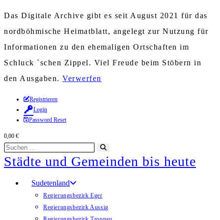
Das Digitale Archive gibt es seit August 2021 für das
nordböhmische Heimatblatt, angelegt zur Nutzung für
Informationen zu den ehemaligen Ortschaften im
Schluck `schen Zippel. Viel Freude beim Stöbern in
den Ausgaben.
Verwerfen
Zum
Registrieren
Login
Inhalt
Password Reset
springen
0,00
€
Diese
Suche
Städte und Gemeinden bis heute
Website
starten
durchsuchen
Sudetenland
Regierungsbezirk Eger
Regierungsbezirk Aussig
Regierungsbezirk Troppau