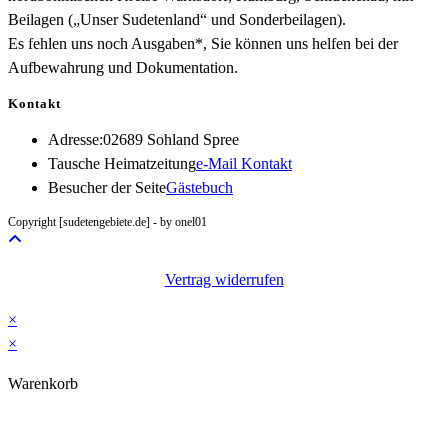
Beilagen („Unser Sudetenland“ und Sonderbeilagen).
Es fehlen uns noch Ausgaben*, Sie können uns helfen bei der
Aufbewahrung und Dokumentation.
Kontakt
Adresse:
02689 Sohland Spree
Opens
Tausche Heimatzeitung
e-Mail Kontakt
in
Besucher der Seite
Gästebuch
your
Copyright [sudetengebiete.de] - by onel01
application
Vertrag widerrufen
×
×
Warenkorb