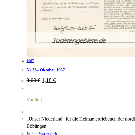
1967
Nr.234 Oktober 1967
Ursprünglicher
Aktueller
3,00
€
1,18
€
Preis
Preis
war:
ist:
3,00 €
1,18 €.
Vorrätig
„Unser Niederland“ für die Heimatvertriebenen der nord
Böblingen
In den Warenkorb