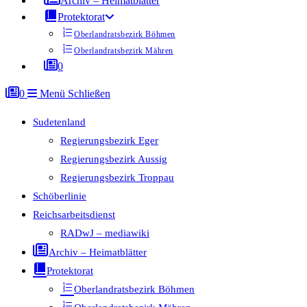
Archiv – Heimatblätter
Protektorat
Oberlandratsbezirk Böhmen
Oberlandratsbezirk Mähren
0
0
Menü
Schließen
Sudetenland
Regierungsbezirk Eger
Regierungsbezirk Aussig
Regierungsbezirk Troppau
Schöberlinie
Reichsarbeitsdienst
RADwJ – mediawiki
Archiv – Heimatblätter
Protektorat
Oberlandratsbezirk Böhmen