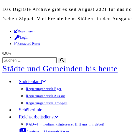
Das Digitale Archive gibt es seit August 2021 für das 
`schen Zippel. Viel Freude beim Stöbern in den Ausgab
Zum
Registrieren
Login
Inhalt
Password Reset
springen
0,00
€
Diese
Suche
Städte und Gemeinden bis heute
Website
starten
durchsuchen
Sudetenland
Regierungsbezirk Eger
Regierungsbezirk Aussig
Regierungsbezirk Troppau
Schöberlinie
Reichsarbeitsdienst
RADwJ – mediawiki
Interesse, Hilf uns mit dabei!