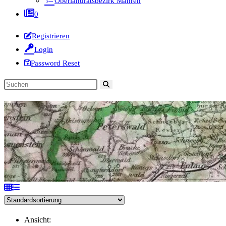
Oberlandratsbezirk Mähren
0
Registrieren
Login
Password Reset
Diese
Website
durchsuchen
Ansicht: