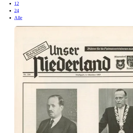
12
24
Alle