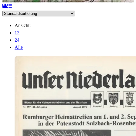
Ansicht:
12
24
Alle