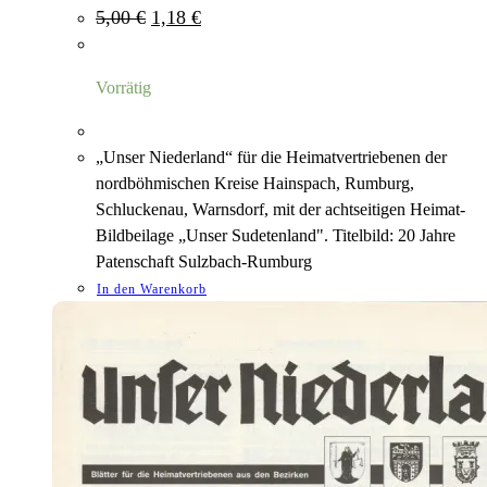
Ursprünglicher
Aktueller
5,00
€
1,18
€
Preis
Preis
war:
ist:
5,00 €
1,18 €.
Vorrätig
„Unser Niederland“ für die Heimatvertriebenen der
nordböhmischen Kreise Hainspach, Rumburg,
Schluckenau, Warnsdorf, mit der achtseitigen Heimat-
Bildbeilage „Unser Sudetenland". Titelbild: 20 Jahre
Patenschaft Sulzbach-Rumburg
In den Warenkorb