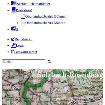
Archiv – Heimatblätter
Protektorat
Oberlandratsbezirk Böhmen
Oberlandratsbezirk Mähren
0
Registrieren
Login
Password Reset
Diese
Website
Sulzbach-Rosenberg
durchsuchen