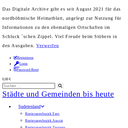
Das Digitale Archive gibt es seit August 2021 für das
nordböhmische Heimatblatt, angelegt zur Nutzung für
Informationen zu den ehemaligen Ortschaften im
Schluck `schen Zippel. Viel Freude beim Stöbern in
den Ausgaben.
Verwerfen
Zum
Registrieren
Login
Inhalt
Password Reset
springen
0,00
€
Diese
Suche
Städte und Gemeinden bis heute
Website
starten
durchsuchen
Sudetenland
Regierungsbezirk Eger
Regierungsbezirk Aussig
Regierungsbezirk Troppau