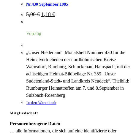
Nr.430 September 1985
Ursprünglicher
Aktueller
5,00
€
1,18
€
Preis
Preis
war:
ist:
5,00 €
1,18 €.
Vorrätig
„Unser Niederland“ Monatsheft Nummer 430 für die
Heimatvertriebenen der nordböhmischen Kreise
Warnsdorf, Rumburg, Schluckenau, Hainspach, mit der
achtseitigen Heimat-Bildbeilage Nr. 359 „Unser
Sudetenland-Stadt- und Landkreis Neudeck“. Titelbild:
Rumburger Heimattreffen am 7. und 8.September in
Sulzbach-Rosenberg
In den Warenkorb
Mitgliedschaft
Personenbezogene Daten
… alle Informationen, die sich auf eine identifizierte oder