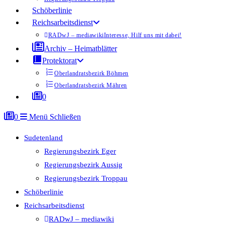
Schöberlinie
Reichsarbeitsdienst
RADwJ – mediawiki
Interesse, Hilf uns mit dabei!
Archiv – Heimatblätter
Protektorat
Oberlandratsbezirk Böhmen
Oberlandratsbezirk Mähren
0
0
Menü
Schließen
Sudetenland
Regierungsbezirk Eger
Regierungsbezirk Aussig
Regierungsbezirk Troppau
Schöberlinie
Reichsarbeitsdienst
RADwJ – mediawiki