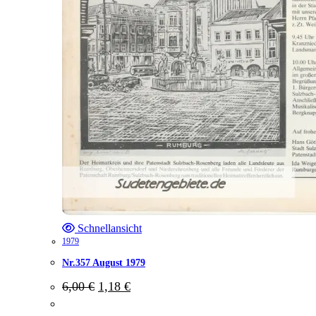
Schnellansicht
1979
Nr.357 August 1979
Ursprünglicher
Aktueller
6,00
€
1,18
€
Preis
Preis
war:
ist: