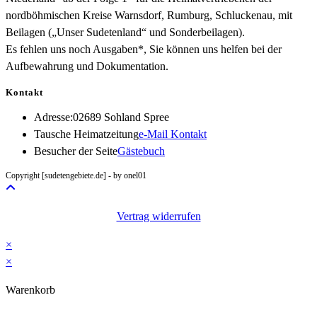
nordböhmischen Kreise Warnsdorf, Rumburg, Schluckenau, mit
Beilagen („Unser Sudetenland“ und Sonderbeilagen).
Es fehlen uns noch Ausgaben*, Sie können uns helfen bei der
Aufbewahrung und Dokumentation.
Kontakt
Adresse:
02689 Sohland Spree
Opens
Tausche Heimatzeitung
e-Mail Kontakt
in
Besucher der Seite
Gästebuch
your
Copyright [sudetengebiete.de] - by onel01
application
Vertrag widerrufen
×
×
Warenkorb