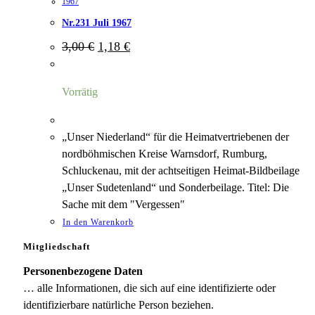
1967
Nr.231 Juli 1967
Ursprünglicher
Aktueller
3,00
€
1,18
€
Preis
Preis
war:
ist:
3,00 €
1,18 €.
Vorrätig
„Unser Niederland“ für die Heimatvertriebenen der
nordböhmischen Kreise Warnsdorf, Rumburg,
Schluckenau, mit der achtseitigen Heimat-Bildbeilage
„Unser Sudetenland“ und Sonderbeilage. Titel: Die
Sache mit dem "Vergessen"
In den Warenkorb
Mitgliedschaft
Personenbezogene Daten
… alle Informationen, die sich auf eine identifizierte oder
identifizierbare natürliche Person beziehen.