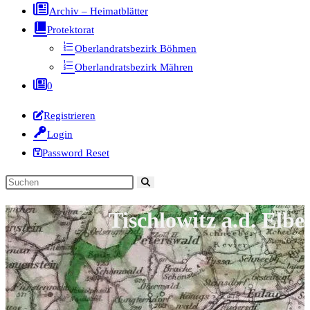
Archiv – Heimatblätter
Protektorat
Oberlandratsbezirk Böhmen
Oberlandratsbezirk Mähren
0
Registrieren
Login
Password Reset
Diese
Website
Tischlowitz a.d. Elbe
durchsuchen