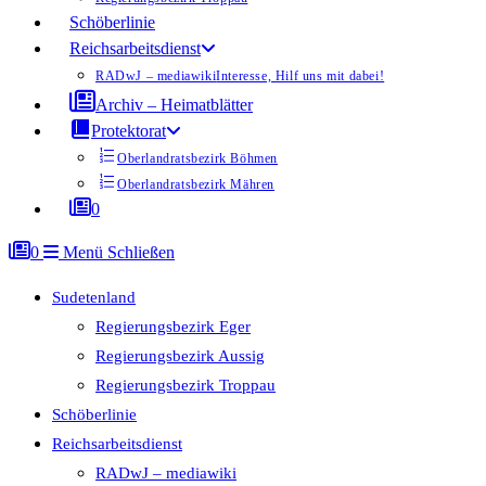
Schöberlinie
Reichsarbeitsdienst
RADwJ – mediawiki
Interesse, Hilf uns mit dabei!
Archiv – Heimatblätter
Protektorat
Oberlandratsbezirk Böhmen
Oberlandratsbezirk Mähren
0
0
Menü
Schließen
Sudetenland
Regierungsbezirk Eger
Regierungsbezirk Aussig
Regierungsbezirk Troppau
Schöberlinie
Reichsarbeitsdienst
RADwJ – mediawiki