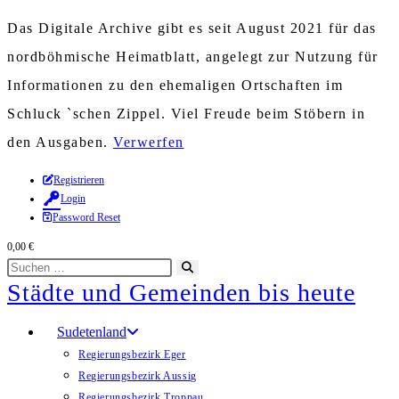
Das Digitale Archive gibt es seit August 2021 für das
nordböhmische Heimatblatt, angelegt zur Nutzung für
Informationen zu den ehemaligen Ortschaften im
Schluck `schen Zippel. Viel Freude beim Stöbern in
den Ausgaben.
Verwerfen
Zum
Registrieren
Login
Inhalt
Password Reset
springen
0,00
€
Diese
Suche
Städte und Gemeinden bis heute
Website
starten
durchsuchen
Sudetenland
Regierungsbezirk Eger
Regierungsbezirk Aussig
Regierungsbezirk Troppau