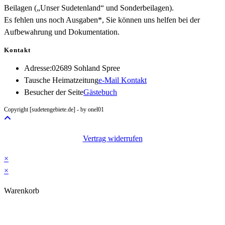
Beilagen („Unser Sudetenland“ und Sonderbeilagen).
Es fehlen uns noch Ausgaben*, Sie können uns helfen bei der
Aufbewahrung und Dokumentation.
Kontakt
Adresse:
02689 Sohland Spree
Opens
Tausche Heimatzeitung
e-Mail Kontakt
in
Besucher der Seite
Gästebuch
your
Copyright [sudetengebiete.de] - by onel01
application
Vertrag widerrufen
×
×
Warenkorb