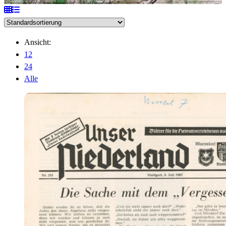
Ansicht:
12
24
Alle