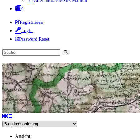
Oberlandratsbezirk Mähren
0
Registrieren
Login
Password Reset
Diese
Website
durchsuchen
Ansicht: