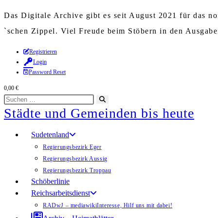
Das Digitale Archive gibt es seit August 2021 für das 
`schen Zippel. Viel Freude beim Stöbern in den Ausgab
Zum
Registrieren
Login
Inhalt
Password Reset
springen
0,00
€
Diese
Suche
Städte und Gemeinden bis heute
Website
starten
durchsuchen
Sudetenland
Regierungsbezirk Eger
Regierungsbezirk Aussig
Regierungsbezirk Troppau
Schöberlinie
Reichsarbeitsdienst
RADwJ – mediawiki
Interesse, Hilf uns mit dabei!