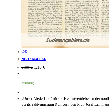
1966
Nr.217 Mai 1966
Ursprünglicher
Aktueller
8,00
€
1,18
€
Preis
Preis
war:
ist:
8,00 €
1,18 €.
Vorrätig
„Unser Niederland“ für die Heimatvertriebenen der nord
Staatsrealgymnasium Rumburg von Prof. Josef Langhans 