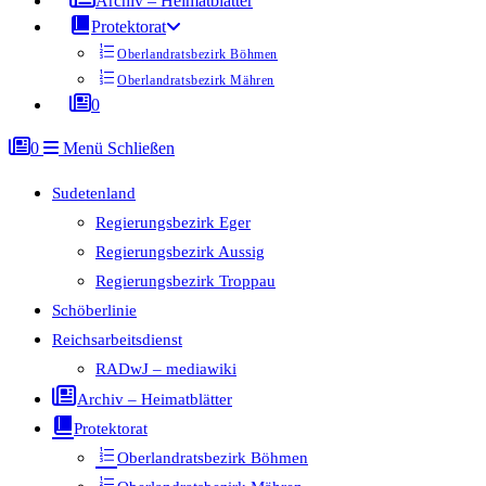
Archiv – Heimatblätter
Protektorat
Oberlandratsbezirk Böhmen
Oberlandratsbezirk Mähren
0
0
Menü
Schließen
Sudetenland
Regierungsbezirk Eger
Regierungsbezirk Aussig
Regierungsbezirk Troppau
Schöberlinie
Reichsarbeitsdienst
RADwJ – mediawiki
Archiv – Heimatblätter
Protektorat
Oberlandratsbezirk Böhmen