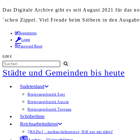
Das Digitale Archive gibt es seit August 2021 für das 
`schen Zippel. Viel Freude beim Stöbern in den Ausgab
Zum
Registrieren
Login
Inhalt
Password Reset
springen
0,00
€
Diese
Suche
Städte und Gemeinden bis heute
Website
starten
durchsuchen
Sudetenland
Regierungsbezirk Eger
Regierungsbezirk Aussig
Regierungsbezirk Troppau
Schöberlinie
Reichsarbeitsdienst
RADwJ – mediawiki
Interesse, Hilf uns mit dabei!