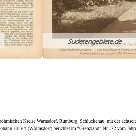
dböhmischen Kreise Warnsdorf, Rumburg, Schluckenau, mit der achtsei
Johann Hille † (Wölmsdorf) berichtet im "Grenzland" Nr.172 vom Jahr