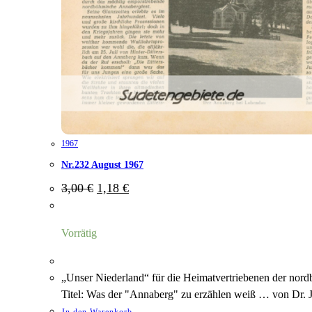
1967
Nr.232 August 1967
Ursprünglicher
Aktueller
3,00
€
1,18
€
Preis
Preis
war:
ist:
3,00 €
1,18 €.
Vorrätig
„Unser Niederland“ für die Heimatvertriebenen der nor
Titel: Was der "Annaberg" zu erzählen weiß … von Dr. 
In den Warenkorb