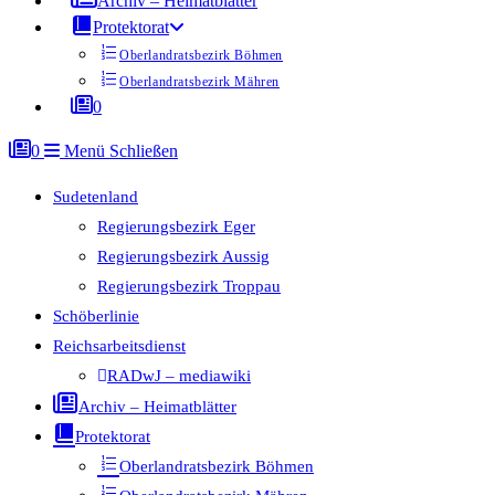
Archiv – Heimatblätter
Protektorat
Oberlandratsbezirk Böhmen
Oberlandratsbezirk Mähren
0
0
Menü
Schließen
Sudetenland
Regierungsbezirk Eger
Regierungsbezirk Aussig
Regierungsbezirk Troppau
Schöberlinie
Reichsarbeitsdienst
RADwJ – mediawiki
Archiv – Heimatblätter
Protektorat
Oberlandratsbezirk Böhmen