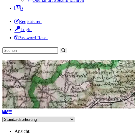
Oberlandratsbezirk Mähren
0
Registrieren
Login
Password Reset
Diese
Website
durchsuchen
Ansicht: