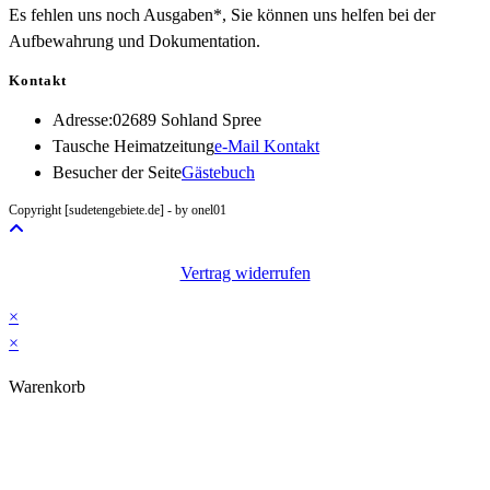
Es fehlen uns noch Ausgaben*, Sie können uns helfen bei der
Aufbewahrung und Dokumentation.
Kontakt
Adresse:
02689 Sohland Spree
Opens
Tausche Heimatzeitung
e-Mail Kontakt
in
Besucher der Seite
Gästebuch
your
Copyright [sudetengebiete.de] - by onel01
application
Vertrag widerrufen
×
×
Warenkorb