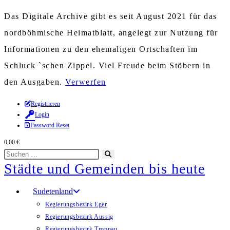
Das Digitale Archive gibt es seit August 2021 für das
nordböhmische Heimatblatt, angelegt zur Nutzung für
Informationen zu den ehemaligen Ortschaften im
Schluck `schen Zippel. Viel Freude beim Stöbern in
den Ausgaben.
Verwerfen
Zum
Registrieren
Login
Inhalt
Password Reset
springen
0,00
€
Diese
Suche
Städte und Gemeinden bis heute
Website
starten
durchsuchen
Sudetenland
Regierungsbezirk Eger
Regierungsbezirk Aussig
Regierungsbezirk Troppau