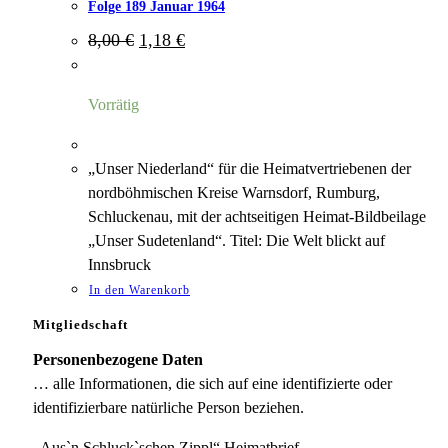
Folge 189 Januar 1964
Ursprünglicher
Aktueller
8,00
€
1,18
€
Preis
Preis
war:
ist:
8,00 €
1,18 €.
Vorrätig
„Unser Niederland“ für die Heimatvertriebenen der
nordböhmischen Kreise Warnsdorf, Rumburg,
Schluckenau, mit der achtseitigen Heimat-Bildbeilage
„Unser Sudetenland“. Titel: Die Welt blickt auf
Innsbruck
In den Warenkorb
Mitgliedschaft
Personenbezogene Daten
… alle Informationen, die sich auf eine identifizierte oder
identifizierbare natürliche Person beziehen.
„Aus`n Schluck`schen Zippl“ Heimatbrief