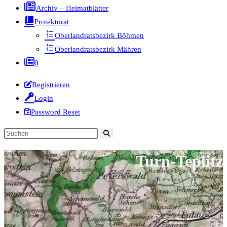
Archiv – Heimatblätter
Protektorat
Oberlandratsbezirk Böhmen
Oberlandratsbezirk Mähren
0
Registrieren
Login
Password Reset
Diese
Website
Turn-Teplitz
durchsuchen