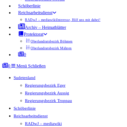
Schöberlinie
Reichsarbeitsdienst
RADwJ – mediawiki
Interesse, Hilf uns mit dabei!
Archiv – Heimatblätter
Protektorat
Oberlandratsbezirk Böhmen
Oberlandratsbezirk Mähren
0
0
Menü
Schließen
Sudetenland
Regierungsbezirk Eger
Regierungsbezirk Aussig
Regierungsbezirk Troppau
Schöberlinie
Reichsarbeitsdienst
RADwJ – mediawiki