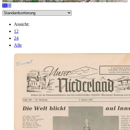
Ansicht:
12
24
Alle