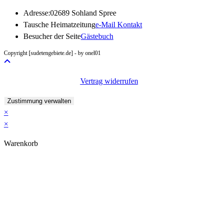
Adresse:
02689 Sohland Spree
Opens
Tausche Heimatzeitung
e-Mail Kontakt
in
Besucher der Seite
Gästebuch
your
Copyright [sudetengebiete.de] - by onel01
application
Vertrag widerrufen
Zustimmung verwalten
×
×
Warenkorb