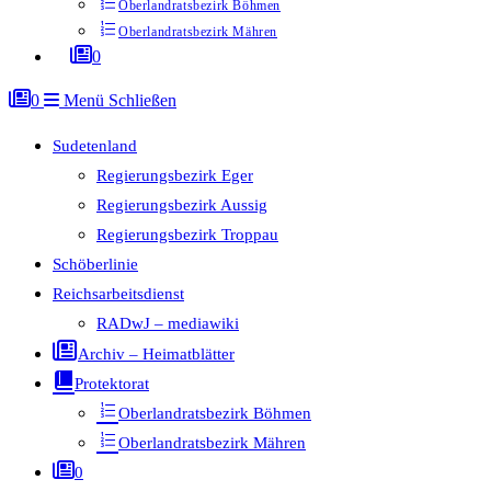
Oberlandratsbezirk Böhmen
Oberlandratsbezirk Mähren
0
0
Menü
Schließen
Sudetenland
Regierungsbezirk Eger
Regierungsbezirk Aussig
Regierungsbezirk Troppau
Schöberlinie
Reichsarbeitsdienst
RADwJ – mediawiki
Archiv – Heimatblätter
Protektorat
Oberlandratsbezirk Böhmen
Oberlandratsbezirk Mähren
0