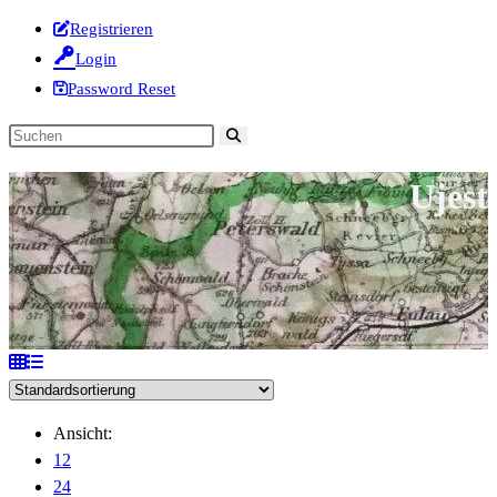
Registrieren
Login
Password Reset
Diese
Website
Ujest
durchsuchen
Ansicht:
12
24