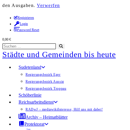
den Ausgaben.
Verwerfen
Zum
Registrieren
Login
Inhalt
Password Reset
springen
0,00
€
Diese
Suche
Städte und Gemeinden bis heute
Website
starten
durchsuchen
Sudetenland
Regierungsbezirk Eger
Regierungsbezirk Aussig
Regierungsbezirk Troppau
Schöberlinie
Reichsarbeitsdienst
RADwJ – mediawiki
Interesse, Hilf uns mit dabei!
Archiv – Heimatblätter
Protektorat