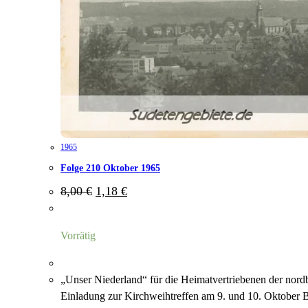
1965
Folge 210 Oktober 1965
Ursprünglicher
Aktueller
8,00
€
1,18
€
Preis
Preis
war:
ist:
8,00 €
1,18 €.
Vorrätig
„Unser Niederland“ für die Heimatvertriebenen der nord
Einladung zur Kirchweihtreffen am 9. und 10. Oktober 