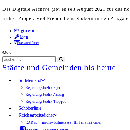
Das Digitale Archive gibt es seit August 2021 für das 
`schen Zippel. Viel Freude beim Stöbern in den Ausgab
Zum
Registrieren
Login
Inhalt
Password Reset
springen
0,00
€
Diese
Suche
Städte und Gemeinden bis heute
Website
starten
durchsuchen
Sudetenland
Regierungsbezirk Eger
Regierungsbezirk Aussig
Regierungsbezirk Troppau
Schöberlinie
Reichsarbeitsdienst
RADwJ – mediawiki
Interesse, Hilf uns mit dabei!