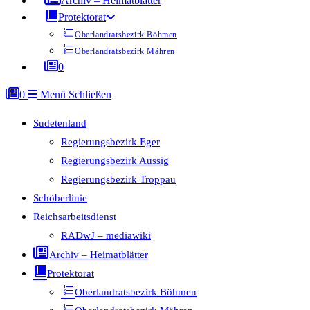
Archiv – Heimatblätter
Protektorat
Oberlandratsbezirk Böhmen
Oberlandratsbezirk Mähren
0
0
Menü
Schließen
Sudetenland
Regierungsbezirk Eger
Regierungsbezirk Aussig
Regierungsbezirk Troppau
Schöberlinie
Reichsarbeitsdienst
RADwJ – mediawiki
Archiv – Heimatblätter
Protektorat
Oberlandratsbezirk Böhmen