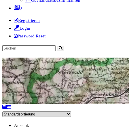
Oberlandratsbezirk Mähren
0
Registrieren
Login
Password Reset
Diese
Website
durchsuchen
Ansicht: