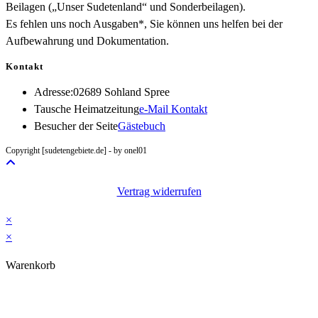
Beilagen („Unser Sudetenland“ und Sonderbeilagen).
Es fehlen uns noch Ausgaben*, Sie können uns helfen bei der
Aufbewahrung und Dokumentation.
Kontakt
Adresse:
02689 Sohland Spree
Opens
Tausche Heimatzeitung
e-Mail Kontakt
in
Besucher der Seite
Gästebuch
your
Copyright [sudetengebiete.de] - by onel01
application
Vertrag widerrufen
×
×
Warenkorb