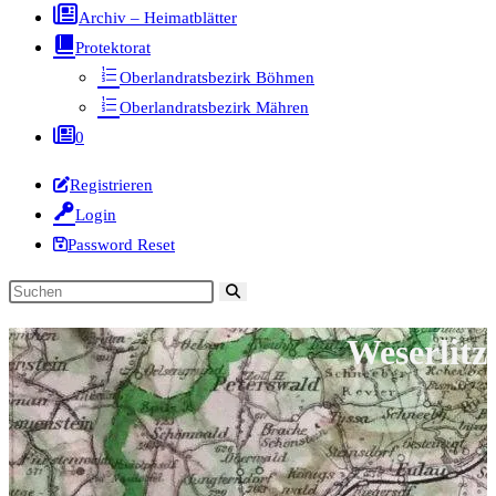
Archiv – Heimatblätter
Protektorat
Oberlandratsbezirk Böhmen
Oberlandratsbezirk Mähren
0
Registrieren
Login
Password Reset
Diese
Website
Weserlitz
durchsuchen