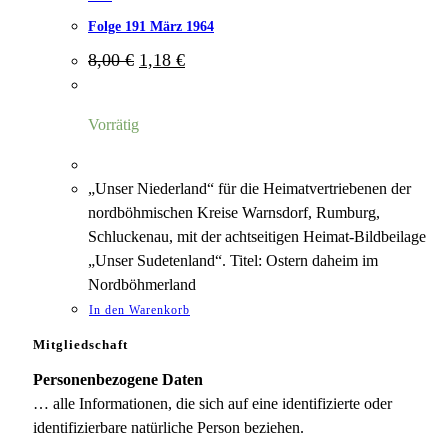
Folge 191 März 1964
Ursprünglicher
Aktueller
8,00
€
1,18
€
Preis
Preis
war:
ist:
8,00 €
1,18 €.
Vorrätig
„Unser Niederland“ für die Heimatvertriebenen der
nordböhmischen Kreise Warnsdorf, Rumburg,
Schluckenau, mit der achtseitigen Heimat-Bildbeilage
„Unser Sudetenland“. Titel: Ostern daheim im
Nordböhmerland
In den Warenkorb
Mitgliedschaft
Personenbezogene Daten
… alle Informationen, die sich auf eine identifizierte oder
identifizierbare natürliche Person beziehen.