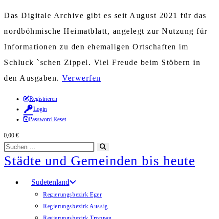
Das Digitale Archive gibt es seit August 2021 für das
nordböhmische Heimatblatt, angelegt zur Nutzung für
Informationen zu den ehemaligen Ortschaften im
Schluck `schen Zippel. Viel Freude beim Stöbern in
den Ausgaben.
Verwerfen
Zum
Registrieren
Login
Inhalt
Password Reset
springen
0,00
€
Diese
Suche
Städte und Gemeinden bis heute
Website
starten
durchsuchen
Sudetenland
Regierungsbezirk Eger
Regierungsbezirk Aussig
Regierungsbezirk Troppau