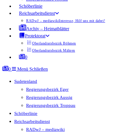
Schöberlinie
Reichsarbeitsdienst
RADwJ – mediawiki
Interesse, Hilf uns mit dabei!
Archiv – Heimatblätter
Protektorat
Oberlandratsbezirk Böhmen
Oberlandratsbezirk Mähren
0
0
Menü
Schließen
Sudetenland
Regierungsbezirk Eger
Regierungsbezirk Aussig
Regierungsbezirk Troppau
Schöberlinie
Reichsarbeitsdienst
RADwJ – mediawiki