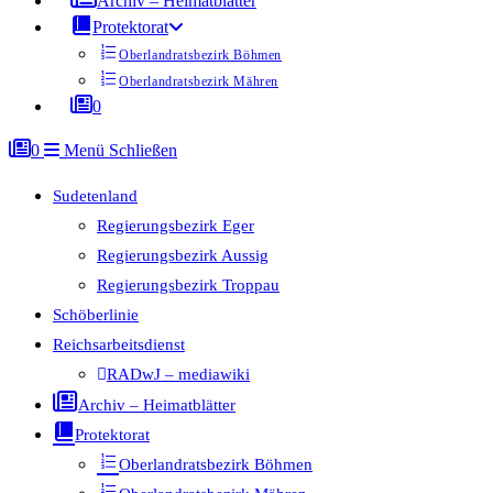
Archiv – Heimatblätter
Protektorat
Oberlandratsbezirk Böhmen
Oberlandratsbezirk Mähren
0
0
Menü
Schließen
Sudetenland
Regierungsbezirk Eger
Regierungsbezirk Aussig
Regierungsbezirk Troppau
Schöberlinie
Reichsarbeitsdienst
RADwJ – mediawiki
Archiv – Heimatblätter
Protektorat
Oberlandratsbezirk Böhmen