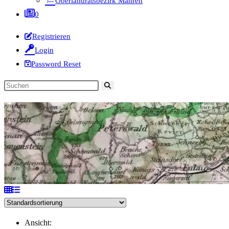
Oberlandratsbezirk Mähren
0
Registrieren
Login
Password Reset
Diese
Website
durchsuchen
Ansicht: