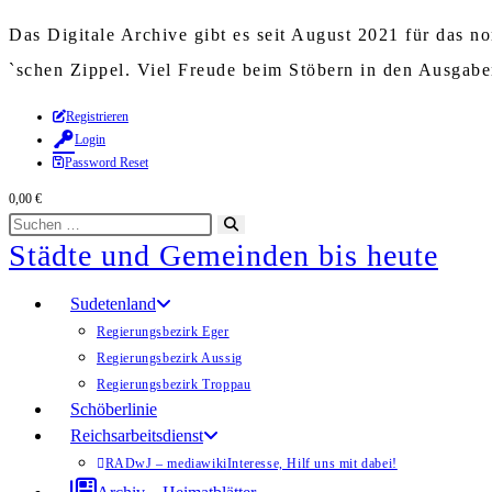
Das Digitale Archive gibt es seit August 2021 für das 
`schen Zippel. Viel Freude beim Stöbern in den Ausgab
Zum
Registrieren
Login
Inhalt
Password Reset
springen
0,00
€
Diese
Suche
Städte und Gemeinden bis heute
Website
starten
durchsuchen
Sudetenland
Regierungsbezirk Eger
Regierungsbezirk Aussig
Regierungsbezirk Troppau
Schöberlinie
Reichsarbeitsdienst
RADwJ – mediawiki
Interesse, Hilf uns mit dabei!