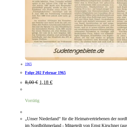
1965
Folge 202 Februar 1965
Ursprünglicher
Aktueller
8,00
€
1,18
€
Preis
Preis
war:
ist:
8,00 €
1,18 €.
Vorrätig
„Unser Niederland“ für die Heimatvertriebenen der nor
im Nordböhmerland - Mitgeteilt von Ernst Kirschner (au