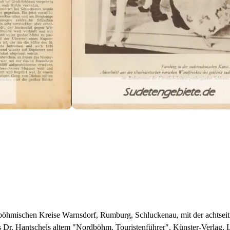
dböhmischen Kreise Warnsdorf, Rumburg, Schluckenau, mit der achtsei
s Dr. Hantschels altem "Nordböhm. Touristenführer", Künster-Verlag, 