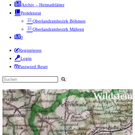
Archiv – Heimatblätter
Protektorat
Oberlandratsbezirk Böhmen
Oberlandratsbezirk Mähren
0
Registrieren
Login
Password Reset
Diese
Website
Wildstein
durchsuchen