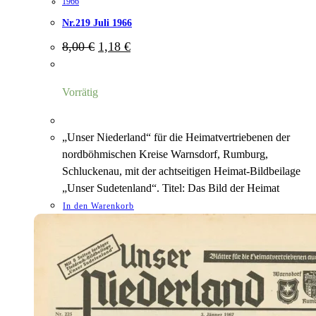
1966
Nr.219 Juli 1966
Ursprünglicher
Aktueller
8,00
€
1,18
€
Preis
Preis
war:
ist:
8,00 €
1,18 €.
Vorrätig
„Unser Niederland“ für die Heimatvertriebenen der
nordböhmischen Kreise Warnsdorf, Rumburg,
Schluckenau, mit der achtseitigen Heimat-Bildbeilage
„Unser Sudetenland“. Titel: Das Bild der Heimat
In den Warenkorb