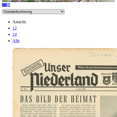
Ansicht:
12
24
Alle