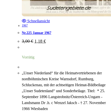
Schnellansicht
1967
Nr.225 Januar 1967
Ursprünglicher
Aktueller
3,00
€
1,18
€
Preis
Preis
war:
ist:
3,00 €
1,18 €.
Vorrätig
„Unser Niederland“ für die Heimatvertriebenen der
nordböhmischen Kreise Warnsdorf, Rumburg,
Schluckenau, mit der achtseitigen Heimat-Bildbeilage
„Unser Sudetenland“ und Sonderbeilage. Titel: * 25.
September 1896 Langstrobnitz/Österreich-Ungarn -
Landsmann Dr .h. c Wenzel Jaksch - † 27. November
1966 Wiesbaden