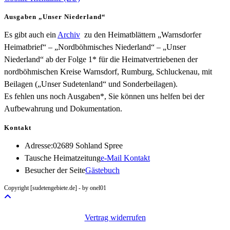
Ausgaben „Unser Niederland“
Es gibt auch ein
Archiv
zu den Heimatblättern „Warnsdorfer
Heimatbrief“ – „Nordböhmisches Niederland“ – „Unser
Niederland“ ab der Folge 1* für die Heimatvertriebenen der
nordböhmischen Kreise Warnsdorf, Rumburg, Schluckenau, mit
Beilagen („Unser Sudetenland“ und Sonderbeilagen).
Es fehlen uns noch Ausgaben*, Sie können uns helfen bei der
Aufbewahrung und Dokumentation.
Kontakt
Adresse:
02689 Sohland Spree
Opens
Tausche Heimatzeitung
e-Mail Kontakt
in
Besucher der Seite
Gästebuch
your
Copyright [sudetengebiete.de] - by onel01
application
Vertrag widerrufen