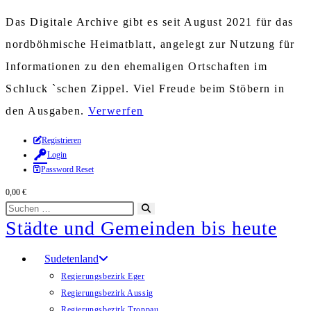
Das Digitale Archive gibt es seit August 2021 für das
nordböhmische Heimatblatt, angelegt zur Nutzung für
Informationen zu den ehemaligen Ortschaften im
Schluck `schen Zippel. Viel Freude beim Stöbern in
den Ausgaben.
Verwerfen
Zum
Registrieren
Login
Inhalt
Password Reset
springen
0,00
€
Diese
Suche
Städte und Gemeinden bis heute
Website
starten
durchsuchen
Sudetenland
Regierungsbezirk Eger
Regierungsbezirk Aussig
Regierungsbezirk Troppau