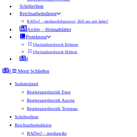
Schöberlinie
Reichsarbeitsdienst
RADwJ – mediawiki
Interesse, Hilf uns mit dabei!
Archiv – Heimatblätter
Protektorat
Oberlandratsbezirk Böhmen
Oberlandratsbezirk Mähren
0
0
Menü
Schließen
Sudetenland
Regierungsbezirk Eger
Regierungsbezirk Aussig
Regierungsbezirk Troppau
Schöberlinie
Reichsarbeitsdienst
RADwJ – mediawiki