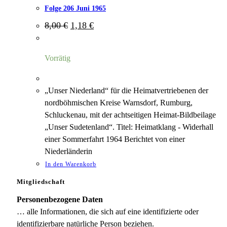
Folge 206 Juni 1965
Ursprünglicher
Aktueller
8,00
€
1,18
€
Preis
Preis
war:
ist:
8,00 €
1,18 €.
Vorrätig
„Unser Niederland“ für die Heimatvertriebenen der
nordböhmischen Kreise Warnsdorf, Rumburg,
Schluckenau, mit der achtseitigen Heimat-Bildbeilage
„Unser Sudetenland“. Titel: Heimatklang - Widerhall
einer Sommerfahrt 1964 Berichtet von einer
Niederländerin
In den Warenkorb
Mitgliedschaft
Personenbezogene Daten
… alle Informationen, die sich auf eine identifizierte oder
identifizierbare natürliche Person beziehen.