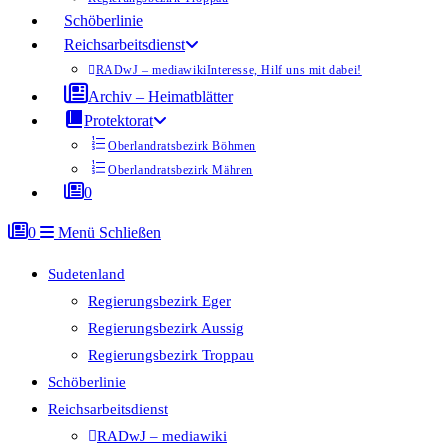
Schöberlinie
Reichsarbeitsdienst
RADwJ – mediawiki
Interesse, Hilf uns mit dabei!
Archiv – Heimatblätter
Protektorat
Oberlandratsbezirk Böhmen
Oberlandratsbezirk Mähren
0
0
Menü
Schließen
Sudetenland
Regierungsbezirk Eger
Regierungsbezirk Aussig
Regierungsbezirk Troppau
Schöberlinie
Reichsarbeitsdienst
RADwJ – mediawiki