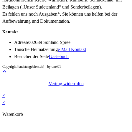
Beilagen („Unser Sudetenland“ und Sonderbeilagen).
Es fehlen uns noch Ausgaben*, Sie können uns helfen bei der
Aufbewahrung und Dokumentation.
Kontakt
Adresse:
02689 Sohland Spree
Opens
Tausche Heimatzeitung
e-Mail Kontakt
in
Besucher der Seite
Gästebuch
your
Copyright [sudetengebiete.de] - by onel01
application
Vertrag widerrufen
×
×
Warenkorb