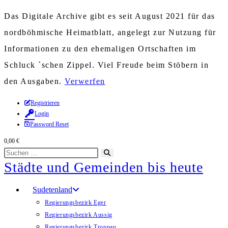
Das Digitale Archive gibt es seit August 2021 für das
nordböhmische Heimatblatt, angelegt zur Nutzung für
Informationen zu den ehemaligen Ortschaften im
Schluck `schen Zippel. Viel Freude beim Stöbern in
den Ausgaben.
Verwerfen
Zum
Registrieren
Login
Inhalt
Password Reset
springen
0,00
€
Diese
Suche
Städte und Gemeinden bis heute
Website
starten
durchsuchen
Sudetenland
Regierungsbezirk Eger
Regierungsbezirk Aussig
Regierungsbezirk Troppau