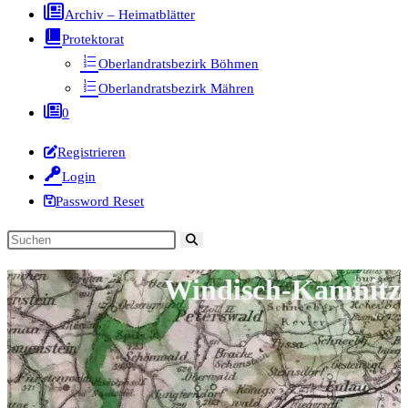
Archiv – Heimatblätter
Protektorat
Oberlandratsbezirk Böhmen
Oberlandratsbezirk Mähren
0
Registrieren
Login
Password Reset
Diese
Website
Windisch-Kamnitz
durchsuchen