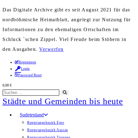
Das Digitale Archive gibt es seit August 2021 für das
nordböhmische Heimatblatt, angelegt zur Nutzung für
Informationen zu den ehemaligen Ortschaften im
Schluck `schen Zippel. Viel Freude beim Stöbern in
den Ausgaben.
Verwerfen
Zum
Registrieren
Login
Inhalt
Password Reset
springen
0,00
€
Diese
Suche
Städte und Gemeinden bis heute
Website
starten
durchsuchen
Sudetenland
Regierungsbezirk Eger
Regierungsbezirk Aussig
Regierungsbezirk Troppau