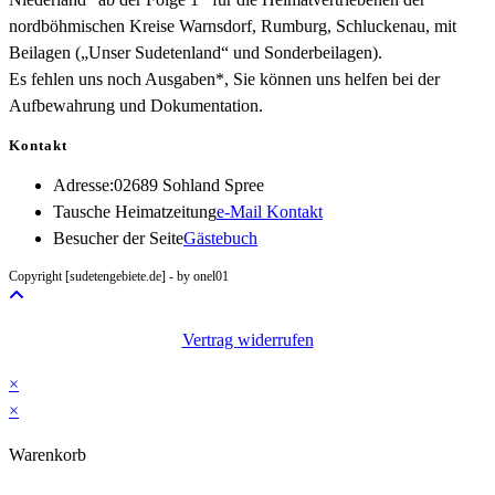
nordböhmischen Kreise Warnsdorf, Rumburg, Schluckenau, mit
Beilagen („Unser Sudetenland“ und Sonderbeilagen).
Es fehlen uns noch Ausgaben*, Sie können uns helfen bei der
Aufbewahrung und Dokumentation.
Kontakt
Adresse:
02689 Sohland Spree
Opens
Tausche Heimatzeitung
e-Mail Kontakt
in
Besucher der Seite
Gästebuch
your
Copyright [sudetengebiete.de] - by onel01
application
Vertrag widerrufen
×
×
Warenkorb