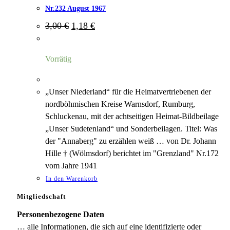
Nr.232 August 1967
Ursprünglicher
Aktueller
3,00
€
1,18
€
Preis
Preis
war:
ist:
3,00 €
1,18 €.
Vorrätig
„Unser Niederland“ für die Heimatvertriebenen der
nordböhmischen Kreise Warnsdorf, Rumburg,
Schluckenau, mit der achtseitigen Heimat-Bildbeilage
„Unser Sudetenland“ und Sonderbeilagen. Titel: Was
der "Annaberg" zu erzählen weiß … von Dr. Johann
Hille † (Wölmsdorf) berichtet im "Grenzland" Nr.172
vom Jahre 1941
In den Warenkorb
Mitgliedschaft
Personenbezogene Daten
… alle Informationen, die sich auf eine identifizierte oder