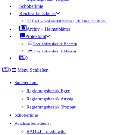
Schöberlinie
Reichsarbeitsdienst
RADwJ – mediawiki
Interesse, Hilf uns mit dabei!
Archiv – Heimatblätter
Protektorat
Oberlandratsbezirk Böhmen
Oberlandratsbezirk Mähren
0
0
Menü
Schließen
Sudetenland
Regierungsbezirk Eger
Regierungsbezirk Aussig
Regierungsbezirk Troppau
Schöberlinie
Reichsarbeitsdienst
RADwJ – mediawiki