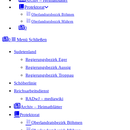
Archiv – Heimatblätter
Protektorat
Oberlandratsbezirk Böhmen
Oberlandratsbezirk Mähren
0
0
Menü
Schließen
Sudetenland
Regierungsbezirk Eger
Regierungsbezirk Aussig
Regierungsbezirk Troppau
Schöberlinie
Reichsarbeitsdienst
RADwJ – mediawiki
Archiv – Heimatblätter
Protektorat
Oberlandratsbezirk Böhmen