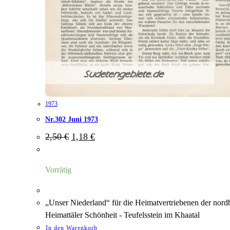
1973
Nr.302 Juni 1973
Ursprünglicher
Aktueller
2,50
€
1,18
€
Preis
Preis
war:
ist:
2,50 €
1,18 €.
Vorrätig
„Unser Niederland“ für die Heimatvertriebenen der nord
Heimattäler Schönheit - Teufelsstein im Khaatal
In den Warenkorb