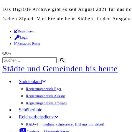
Das Digitale Archive gibt es seit August 2021 für das 
`schen Zippel. Viel Freude beim Stöbern in den Ausgab
Zum
Registrieren
Login
Inhalt
Password Reset
springen
0,00
€
Diese
Suche
Städte und Gemeinden bis heute
Website
starten
durchsuchen
Sudetenland
Regierungsbezirk Eger
Regierungsbezirk Aussig
Regierungsbezirk Troppau
Schöberlinie
Reichsarbeitsdienst
RADwJ – mediawiki
Interesse, Hilf uns mit dabei!