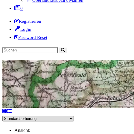
Oberlandratsbezirk Mähren
0
Registrieren
Login
Password Reset
Diese
Website
durchsuchen
Ansicht: