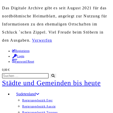
Das Digitale Archive gibt es seit August 2021 für das
nordböhmische Heimatblatt, angelegt zur Nutzung für
Informationen zu den ehemaligen Ortschaften im
Schluck `schen Zippel. Viel Freude beim Stöbern in
den Ausgaben.
Verwerfen
Zum
Registrieren
Login
Inhalt
Password Reset
springen
0,00
€
Diese
Suche
Städte und Gemeinden bis heute
Website
starten
durchsuchen
Sudetenland
Regierungsbezirk Eger
Regierungsbezirk Aussig
Regierungsbezirk Troppau