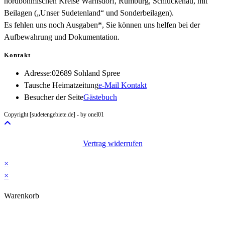
nordböhmischen Kreise Warnsdorf, Rumburg, Schluckenau, mit
Beilagen („Unser Sudetenland“ und Sonderbeilagen).
Es fehlen uns noch Ausgaben*, Sie können uns helfen bei der
Aufbewahrung und Dokumentation.
Kontakt
Adresse:
02689 Sohland Spree
Opens
Tausche Heimatzeitung
e-Mail Kontakt
in
Besucher der Seite
Gästebuch
your
Copyright [sudetengebiete.de] - by onel01
application
Vertrag widerrufen
×
×
Warenkorb