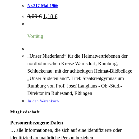
Nr.217 Mai 1966
Ursprünglicher
Aktueller
8,00
€
1,18
€
Preis
Preis
war:
ist:
8,00 €
1,18 €.
Vorrätig
„Unser Niederland“ für die Heimatvertriebenen der
nordböhmischen Kreise Warnsdorf, Rumburg,
Schluckenau, mit der achtseitigen Heimat-Bildbeilage
„Unser Sudetenland“. Titel: Staatsrealgymnasium
Rumburg von Prof. Josef Langhans - Ob.-Stud.-
Direktor im Ruhestand, Eßlingen
In den Warenkorb
Mitgliedschaft
Personenbezogene Daten
… alle Informationen, die sich auf eine identifizierte oder
identifizierbare natürliche Person beziehen.