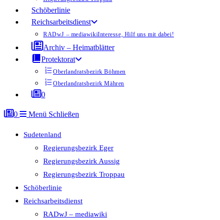
Schöberlinie
Reichsarbeitsdienst
RADwJ – mediawiki
Interesse, Hilf uns mit dabei!
Archiv – Heimatblätter
Protektorat
Oberlandratsbezirk Böhmen
Oberlandratsbezirk Mähren
0
0
Menü
Schließen
Sudetenland
Regierungsbezirk Eger
Regierungsbezirk Aussig
Regierungsbezirk Troppau
Schöberlinie
Reichsarbeitsdienst
RADwJ – mediawiki