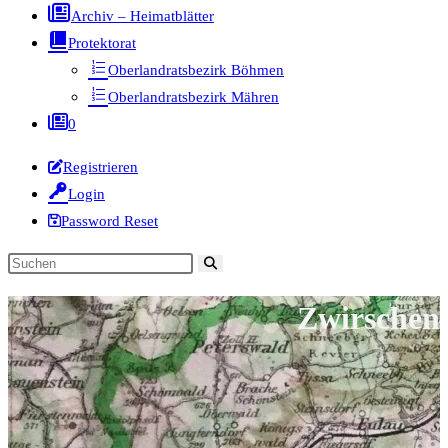
Archiv – Heimatblätter
Protektorat
Oberlandratsbezirk Böhmen
Oberlandratsbezirk Mähren
0
Registrieren
Login
Password Reset
Diese
Website
Zwirschen
durchsuchen