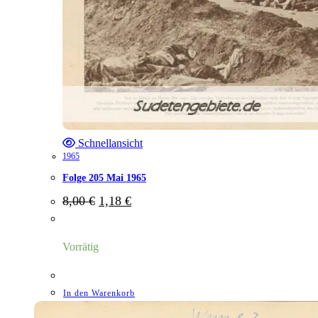
Schnellansicht
1965
Folge 205 Mai 1965
Ursprünglicher
Aktueller
8,00
€
1,18
€
Preis
Preis
war:
ist:
8,00 €
1,18 €.
Vorrätig
In den Warenkorb