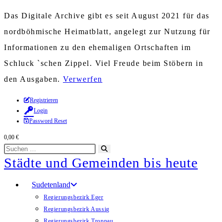
Das Digitale Archive gibt es seit August 2021 für das
nordböhmische Heimatblatt, angelegt zur Nutzung für
Informationen zu den ehemaligen Ortschaften im
Schluck `schen Zippel. Viel Freude beim Stöbern in
den Ausgaben.
Verwerfen
Zum
Registrieren
Login
Inhalt
Password Reset
springen
0,00
€
Diese
Suche
Städte und Gemeinden bis heute
Website
starten
durchsuchen
Sudetenland
Regierungsbezirk Eger
Regierungsbezirk Aussig
Regierungsbezirk Troppau