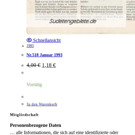
Schnellansicht
1993
Nr.518 Januar 1993
Ursprünglicher
Aktueller
4,00
€
1,18
€
Preis
Preis
war:
ist:
4,00 €
1,18 €.
Vorrätig
In den Warenkorb
Mitgliedschaft
Personenbezogene Daten
… alle Informationen, die sich auf eine identifizierte oder