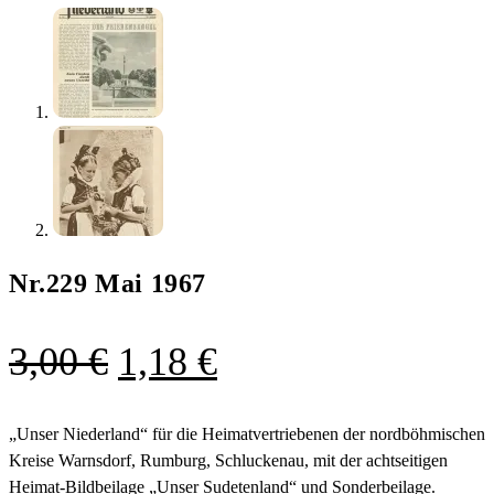
Nr.229 Mai 1967
Ursprünglicher
Aktueller
3,00
€
1,18
€
Preis
Preis
war:
ist:
„Unser Niederland“ für die Heimatvertriebenen der nordböhmischen
Kreise Warnsdorf, Rumburg, Schluckenau, mit der achtseitigen
3,00 €
1,18 €.
Heimat-Bildbeilage „Unser Sudetenland“ und Sonderbeilage.