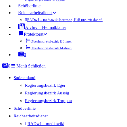
Schöberlinie
Reichsarbeitsdienst
RADwJ – mediawiki
Interesse, Hilf uns mit dabei!
Archiv – Heimatblätter
Protektorat
Oberlandratsbezirk Böhmen
Oberlandratsbezirk Mähren
0
0
Menü
Schließen
Sudetenland
Regierungsbezirk Eger
Regierungsbezirk Aussig
Regierungsbezirk Troppau
Schöberlinie
Reichsarbeitsdienst
RADwJ – mediawiki