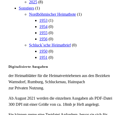
2025
(8)
Sonstiges
(1)
Nordböhmischer Heimatbote
(1)
1953
(1)
1954
(0)
1955
(0)
1956
(0)
Schluck`sche Heimatbrief
(0)
1950
(0)
1951
(0)
Digitalisierte Ausgaben
der Heimatblätter für die Heimatvertriebenen aus den Bezirken
Warnsdorf, Rumburg, Schluckenau, Hainspach
zur Privaten Nutzung.
Ab August 2021 werden die einzelnen Ausgaben als PDF-Datei
300 DPI mit einer Größe von ca. 18mb je Heft angelegt.
Sie können gerne eine Testdatei Anfordern, bevor sie sich für