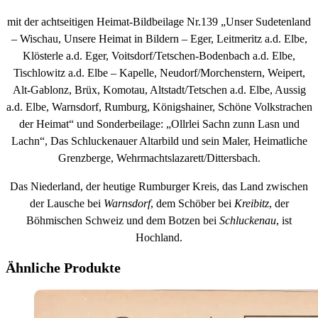
mit der achtseitigen Heimat-Bildbeilage Nr.139 „Unser Sudetenland
– Wischau, Unsere Heimat in Bildern – Eger, Leitmeritz a.d. Elbe,
Klösterle a.d. Eger, Voitsdorf/Tetschen-Bodenbach a.d. Elbe,
Tischlowitz a.d. Elbe – Kapelle, Neudorf/Morchenstern, Weipert,
Alt-Gablonz, Brüx, Komotau, Altstadt/Tetschen a.d. Elbe, Aussig
a.d. Elbe, Warnsdorf, Rumburg, Königshainer, Schöne Volkstrachen
der Heimat“ und Sonderbeilage: „Ollrlei Sachn zunn Lasn und
Lachn“, Das Schluckenauer Altarbild und sein Maler, Heimatliche
Grenzberge, Wehrmachtslazarett/Dittersbach.
Das Niederland, der heutige Rumburger Kreis, das Land zwischen
der Lausche bei
Warnsdorf
, dem Schöber bei
Kreibitz
, der
Böhmischen Schweiz und dem Botzen bei
Schluckenau
, ist
Hochland.
Ähnliche Produkte