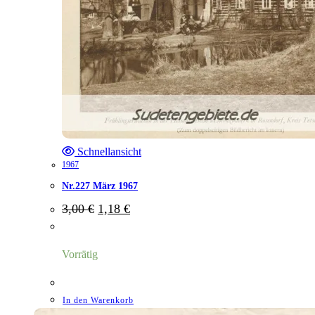
Schnellansicht
1967
Nr.227 März 1967
Ursprünglicher
Aktueller
3,00
€
1,18
€
Preis
Preis
war:
ist:
3,00 €
1,18 €.
Vorrätig
In den Warenkorb