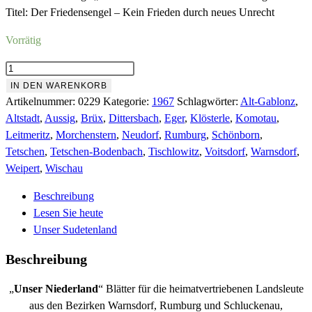
Titel: Der Friedensengel – Kein Frieden durch neues Unrecht
Vorrätig
Nr.229
Mai
IN DEN WARENKORB
1967
Artikelnummer:
0229
Kategorie:
1967
Schlagwörter:
Alt-Gablonz
,
Menge
Altstadt
,
Aussig
,
Brüx
,
Dittersbach
,
Eger
,
Klösterle
,
Komotau
,
Leitmeritz
,
Morchenstern
,
Neudorf
,
Rumburg
,
Schönborn
,
Tetschen
,
Tetschen-Bodenbach
,
Tischlowitz
,
Voitsdorf
,
Warnsdorf
,
Weipert
,
Wischau
Beschreibung
Lesen Sie heute
Unser Sudetenland
Beschreibung
„
Unser Niederland
“ Blätter für die heimatvertriebenen Landsleute
aus den Bezirken Warnsdorf, Rumburg und Schluckenau,