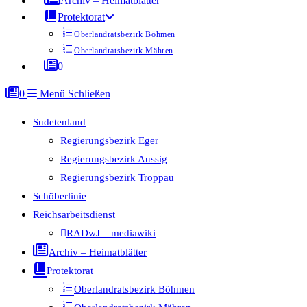
Archiv – Heimatblätter
Protektorat
Oberlandratsbezirk Böhmen
Oberlandratsbezirk Mähren
0
0
Menü
Schließen
Sudetenland
Regierungsbezirk Eger
Regierungsbezirk Aussig
Regierungsbezirk Troppau
Schöberlinie
Reichsarbeitsdienst
RADwJ – mediawiki
Archiv – Heimatblätter
Protektorat
Oberlandratsbezirk Böhmen