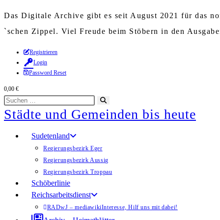
Das Digitale Archive gibt es seit August 2021 für das 
`schen Zippel. Viel Freude beim Stöbern in den Ausgab
Zum
Registrieren
Login
Inhalt
Password Reset
springen
0,00
€
Diese
Suche
Städte und Gemeinden bis heute
Website
starten
durchsuchen
Sudetenland
Regierungsbezirk Eger
Regierungsbezirk Aussig
Regierungsbezirk Troppau
Schöberlinie
Reichsarbeitsdienst
RADwJ – mediawiki
Interesse, Hilf uns mit dabei!