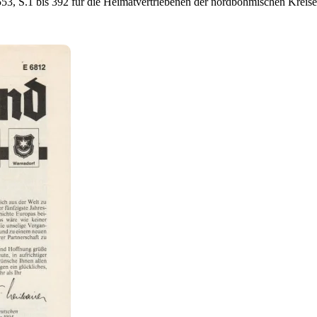
3, S.1 bis 392 für die Heimatvertriebenen der nordböhmischen Kreis