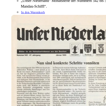
„Unser Niederland“ Monatshefte der Nummern 542 bis 55
Mandau-Schiffl“.
In den Warenkorb