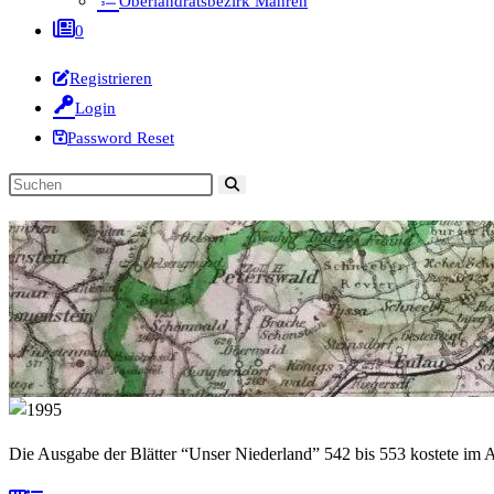
Oberlandratsbezirk Mähren
0
Registrieren
Login
Password Reset
Diese
Website
durchsuchen
Die Ausgabe der Blätter “Unser Niederland” 542 bis 553 kostete im