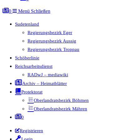
0
Menü
Schließen
Sudetenland
Regierungsbezirk Eger
Regierungsbezirk Aussig
Regierungsbezirk Troppau
Schöberlinie
Reichsarbeitsdienst
RADwJ – mediawiki
Archiv – Heimatblätter
Protektorat
Oberlandratsbezirk Böhmen
Oberlandratsbezirk Mähren
0
Registrieren
Login