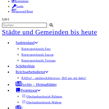
Zum
Registrieren
Login
Inhalt
Password Reset
springen
0,00
€
Diese
Suche
Städte und Gemeinden bis heute
Website
starten
durchsuchen
Sudetenland
Regierungsbezirk Eger
Regierungsbezirk Aussig
Regierungsbezirk Troppau
Schöberlinie
Reichsarbeitsdienst
RADwJ – mediawiki
Interesse, Hilf uns mit dabei!
Archiv – Heimatblätter
Protektorat
Oberlandratsbezirk Böhmen
Oberlandratsbezirk Mähren
0