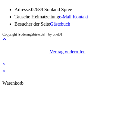
Adresse:
02689 Sohland Spree
Opens
Tausche Heimatzeitung
e-Mail Kontakt
in
Besucher der Seite
Gästebuch
your
Copyright [sudetengebiete.de] - by onel01
application
Vertrag widerrufen
×
×
Warenkorb