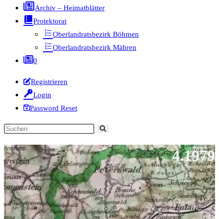
Archiv – Heimatblätter
Protektorat
Oberlandratsbezirk Böhmen
Oberlandratsbezirk Mähren
0
Registrieren
Login
Password Reset
Diese
Website
4.1979
durchsuchen