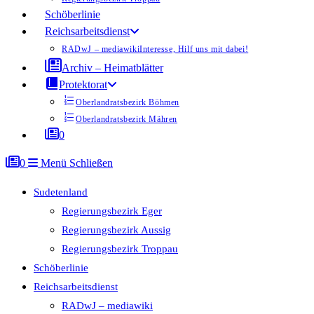
Schöberlinie
Reichsarbeitsdienst
RADwJ – mediawiki
Interesse, Hilf uns mit dabei!
Archiv – Heimatblätter
Protektorat
Oberlandratsbezirk Böhmen
Oberlandratsbezirk Mähren
0
0
Menü
Schließen
Sudetenland
Regierungsbezirk Eger
Regierungsbezirk Aussig
Regierungsbezirk Troppau
Schöberlinie
Reichsarbeitsdienst
RADwJ – mediawiki