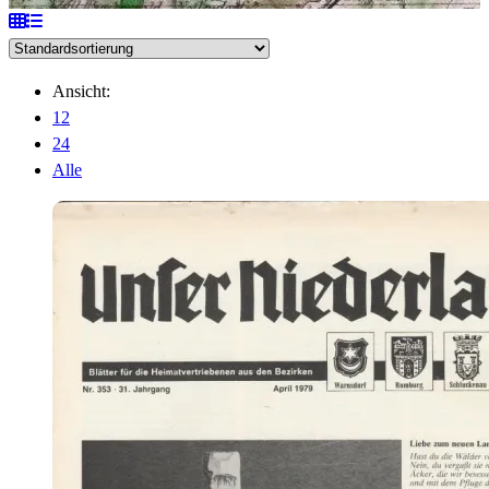
Ansicht:
12
24
Alle