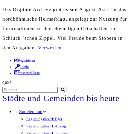
Das Digitale Archive gibt es seit August 2021 für das
nordböhmische Heimatblatt, angelegt zur Nutzung für
Informationen zu den ehemaligen Ortschaften im
Schluck `schen Zippel. Viel Freude beim Stöbern in
den Ausgaben.
Verwerfen
Zum
Registrieren
Login
Inhalt
Password Reset
springen
0,00
€
Diese
Suche
Städte und Gemeinden bis heute
Website
starten
durchsuchen
Sudetenland
Regierungsbezirk Eger
Regierungsbezirk Aussig
Regierungsbezirk Troppau