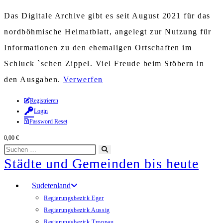
Das Digitale Archive gibt es seit August 2021 für das
nordböhmische Heimatblatt, angelegt zur Nutzung für
Informationen zu den ehemaligen Ortschaften im
Schluck `schen Zippel. Viel Freude beim Stöbern in
den Ausgaben.
Verwerfen
Zum
Registrieren
Login
Inhalt
Password Reset
springen
0,00
€
Diese
Suche
Städte und Gemeinden bis heute
Website
starten
durchsuchen
Sudetenland
Regierungsbezirk Eger
Regierungsbezirk Aussig
Regierungsbezirk Troppau