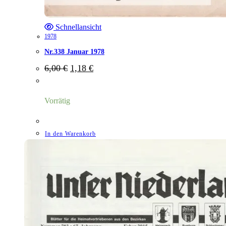
Schnellansicht
1978
Nr.338 Januar 1978
Ursprünglicher
Aktueller
6,00
€
1,18
€
Preis
Preis
war:
ist:
6,00 €
1,18 €.
Vorrätig
In den Warenkorb