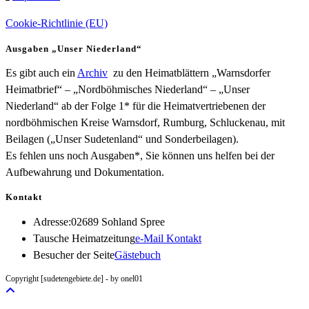
Cookie-Richtlinie (EU)
Ausgaben „Unser Niederland“
Es gibt auch ein
Archiv
zu den Heimatblättern „Warnsdorfer
Heimatbrief“ – „Nordböhmisches Niederland“ – „Unser
Niederland“ ab der Folge 1* für die Heimatvertriebenen der
nordböhmischen Kreise Warnsdorf, Rumburg, Schluckenau, mit
Beilagen („Unser Sudetenland“ und Sonderbeilagen).
Es fehlen uns noch Ausgaben*, Sie können uns helfen bei der
Aufbewahrung und Dokumentation.
Kontakt
Adresse:
02689 Sohland Spree
Opens
Tausche Heimatzeitung
e-Mail Kontakt
in
Besucher der Seite
Gästebuch
your
Copyright [sudetengebiete.de] - by onel01
application