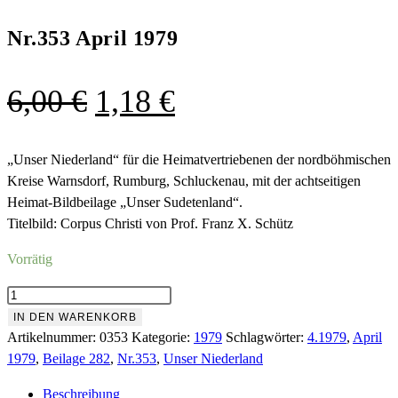
Nr.353 April 1979
Ursprünglicher
Aktueller
6,00
€
1,18
€
Preis
Preis
war:
ist:
„Unser Niederland“ für die Heimatvertriebenen der nordböhmischen
Kreise Warnsdorf, Rumburg, Schluckenau, mit der achtseitigen
6,00 €
1,18 €.
Heimat-Bildbeilage „Unser Sudetenland“.
Titelbild: Corpus Christi von Prof. Franz X. Schütz
Vorrätig
Nr.353
April
IN DEN WARENKORB
1979
Artikelnummer:
0353
Kategorie:
1979
Schlagwörter:
4.1979
,
April
Menge
1979
,
Beilage 282
,
Nr.353
,
Unser Niederland
Beschreibung