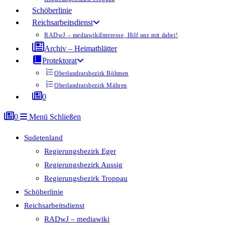
Schöberlinie
Reichsarbeitsdienst
RADwJ – mediawiki
Interesse, Hilf uns mit dabei!
Archiv – Heimatblätter
Protektorat
Oberlandratsbezirk Böhmen
Oberlandratsbezirk Mähren
0
0
Menü
Schließen
Sudetenland
Regierungsbezirk Eger
Regierungsbezirk Aussig
Regierungsbezirk Troppau
Schöberlinie
Reichsarbeitsdienst
RADwJ – mediawiki