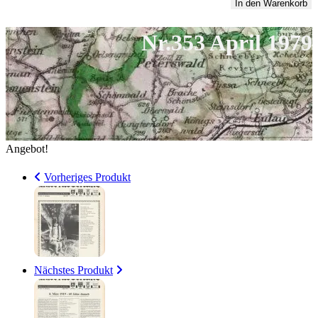
April
In den Warenkorb
6,00 €
1
1979
Nr.353 April 1979
Menge
Angebot!
Vorheriges Produkt
Nächstes Produkt