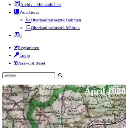
Archiv – Heimatblätter
Protektorat
Oberlandratsbezirk Böhmen
Oberlandratsbezirk Mähren
0
Registrieren
Login
Password Reset
Diese
Website
April 1988
durchsuchen