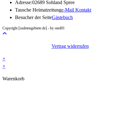
Adresse:
02689 Sohland Spree
Opens
Tausche Heimatzeitung
e-Mail Kontakt
in
Besucher der Seite
Gästebuch
your
Copyright [sudetengebiete.de] - by onel01
application
Vertrag widerrufen
×
×
Warenkorb