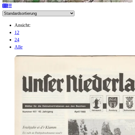
Ansicht:
12
24
Alle