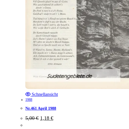
Schnellansicht
1988
Nr.461 April 1988
Ursprünglicher
Aktueller
5,00
€
1,18
€
Preis
Preis
war:
ist: