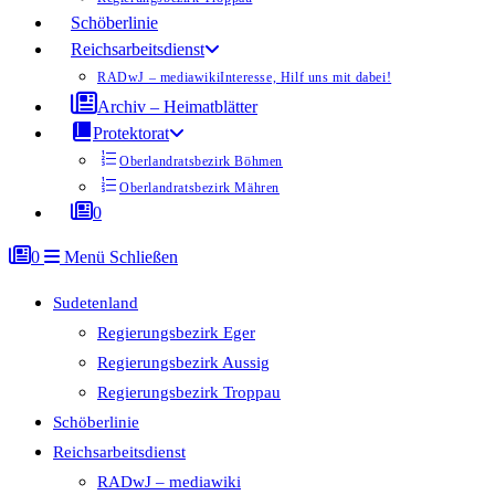
Schöberlinie
Reichsarbeitsdienst
RADwJ – mediawiki
Interesse, Hilf uns mit dabei!
Archiv – Heimatblätter
Protektorat
Oberlandratsbezirk Böhmen
Oberlandratsbezirk Mähren
0
0
Menü
Schließen
Sudetenland
Regierungsbezirk Eger
Regierungsbezirk Aussig
Regierungsbezirk Troppau
Schöberlinie
Reichsarbeitsdienst
RADwJ – mediawiki