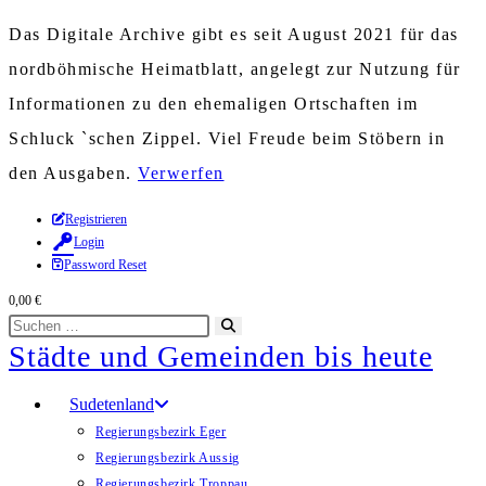
Das Digitale Archive gibt es seit August 2021 für das
nordböhmische Heimatblatt, angelegt zur Nutzung für
Informationen zu den ehemaligen Ortschaften im
Schluck `schen Zippel. Viel Freude beim Stöbern in
den Ausgaben.
Verwerfen
Zum
Registrieren
Login
Inhalt
Password Reset
springen
0,00
€
Diese
Suche
Städte und Gemeinden bis heute
Website
starten
durchsuchen
Sudetenland
Regierungsbezirk Eger
Regierungsbezirk Aussig
Regierungsbezirk Troppau