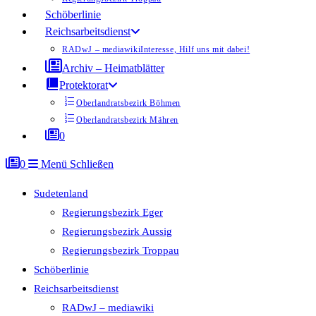
Schöberlinie
Reichsarbeitsdienst
RADwJ – mediawiki
Interesse, Hilf uns mit dabei!
Archiv – Heimatblätter
Protektorat
Oberlandratsbezirk Böhmen
Oberlandratsbezirk Mähren
0
0
Menü
Schließen
Sudetenland
Regierungsbezirk Eger
Regierungsbezirk Aussig
Regierungsbezirk Troppau
Schöberlinie
Reichsarbeitsdienst
RADwJ – mediawiki