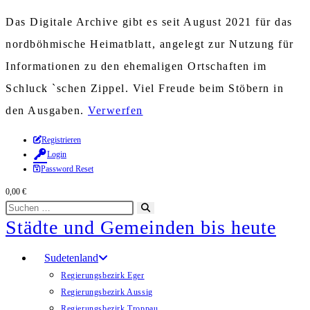
Das Digitale Archive gibt es seit August 2021 für das
nordböhmische Heimatblatt, angelegt zur Nutzung für
Informationen zu den ehemaligen Ortschaften im
Schluck `schen Zippel. Viel Freude beim Stöbern in
den Ausgaben.
Verwerfen
Zum
Registrieren
Login
Inhalt
Password Reset
springen
0,00
€
Diese
Suche
Städte und Gemeinden bis heute
Website
starten
durchsuchen
Sudetenland
Regierungsbezirk Eger
Regierungsbezirk Aussig
Regierungsbezirk Troppau