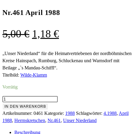
Nr.461 April 1988
Ursprünglicher
Aktueller
5,00
€
1,18
€
Preis
Preis
war:
ist:
„Unser Niederland“ für die Heimatvertriebenen der nordböhmischen
Kreise Hainspach, Rumburg, Schluckenau und Warnsdorf mit
5,00 €
1,18 €.
Beilage „`s Mandau-Schiffl“.
Titelbild:
Wilde-Klamm
Vorrätig
Nr.461
April
IN DEN WARENKORB
1988
Artikelnummer:
0461
Kategorie:
1988
Schlagwörter:
4.1988
,
April
Menge
1988
,
Herrnskretschen
,
Nr.461
,
Unser Niederland
Beschreibung