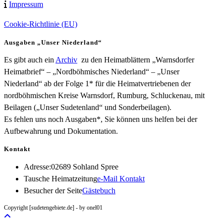
Impressum
Cookie-Richtlinie (EU)
Ausgaben „Unser Niederland“
Es gibt auch ein
Archiv
zu den Heimatblättern „Warnsdorfer
Heimatbrief“ – „Nordböhmisches Niederland“ – „Unser
Niederland“ ab der Folge 1* für die Heimatvertriebenen der
nordböhmischen Kreise Warnsdorf, Rumburg, Schluckenau, mit
Beilagen („Unser Sudetenland“ und Sonderbeilagen).
Es fehlen uns noch Ausgaben*, Sie können uns helfen bei der
Aufbewahrung und Dokumentation.
Kontakt
Adresse:
02689 Sohland Spree
Opens
Tausche Heimatzeitung
e-Mail Kontakt
in
Besucher der Seite
Gästebuch
your
Copyright [sudetengebiete.de] - by onel01
application