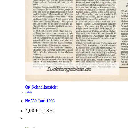
Schnellansicht
1996
Nr.559 Juni 1996
Ursprünglicher
Aktueller
4,00
€
1,18
€
Preis
Preis
war:
ist:
4,00 €
1,18 €.