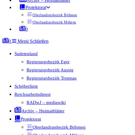
Archiv – Heimatblätter
Protektorat
Oberlandratsbezirk Böhmen
Oberlandratsbezirk Mähren
0
0
Menü
Schließen
Sudetenland
Regierungsbezirk Eger
Regierungsbezirk Aussig
Regierungsbezirk Troppau
Schöberlinie
Reichsarbeitsdienst
RADwJ – mediawiki
Archiv – Heimatblätter
Protektorat
Oberlandratsbezirk Böhmen