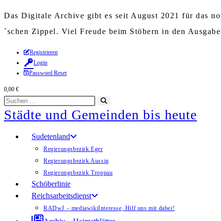
Das Digitale Archive gibt es seit August 2021 für das 
`schen Zippel. Viel Freude beim Stöbern in den Ausgab
Zum
Registrieren
Login
Inhalt
Password Reset
springen
0,00
€
Diese
Suche
Städte und Gemeinden bis heute
Website
starten
durchsuchen
Sudetenland
Regierungsbezirk Eger
Regierungsbezirk Aussig
Regierungsbezirk Troppau
Schöberlinie
Reichsarbeitsdienst
RADwJ – mediawiki
Interesse, Hilf uns mit dabei!