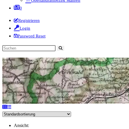
Oberlandratsbezirk Mähren
0
Registrieren
Login
Password Reset
Diese
Website
durchsuchen
Ansicht: