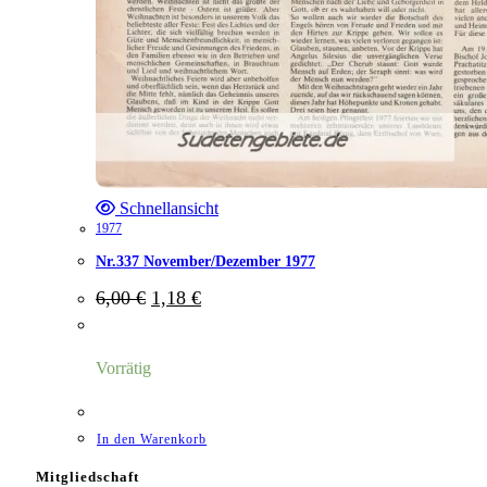
Schnellansicht
1977
Nr.337 November/Dezember 1977
Ursprünglicher
Aktueller
6,00
€
1,18
€
Preis
Preis
war:
ist:
6,00 €
1,18 €.
Vorrätig
In den Warenkorb
Mitgliedschaft