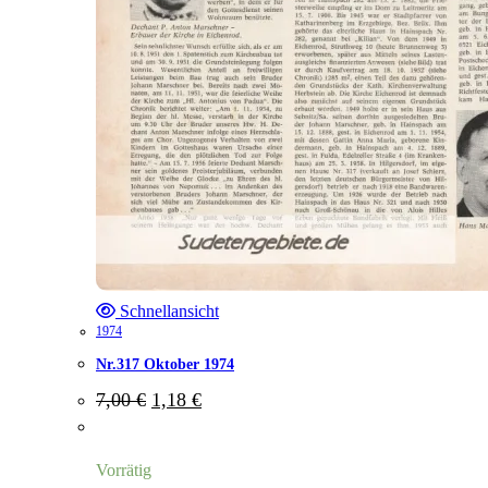
Schnellansicht
1974
Nr.317 Oktober 1974
Ursprünglicher
Aktueller
7,00
€
1,18
€
Preis
Preis
war:
ist:
7,00 €
1,18 €.
Vorrätig