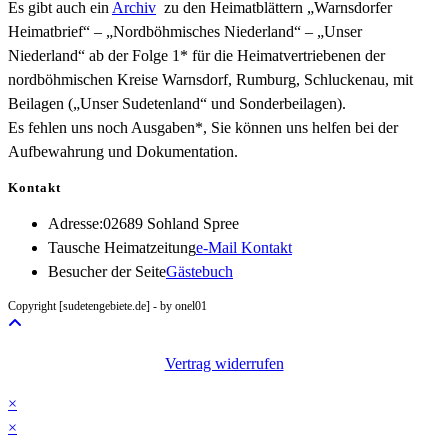
Es gibt auch ein
Archiv
zu den Heimatblättern „Warnsdorfer
Heimatbrief“ – „Nordböhmisches Niederland“ – „Unser
Niederland“ ab der Folge 1* für die Heimatvertriebenen der
nordböhmischen Kreise Warnsdorf, Rumburg, Schluckenau, mit
Beilagen („Unser Sudetenland“ und Sonderbeilagen).
Es fehlen uns noch Ausgaben*, Sie können uns helfen bei der
Aufbewahrung und Dokumentation.
Kontakt
Adresse:
02689 Sohland Spree
Opens
Tausche Heimatzeitung
e-Mail Kontakt
in
Besucher der Seite
Gästebuch
your
Copyright [sudetengebiete.de] - by onel01
application
Vertrag widerrufen
×
×