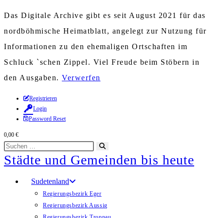
Das Digitale Archive gibt es seit August 2021 für das
nordböhmische Heimatblatt, angelegt zur Nutzung für
Informationen zu den ehemaligen Ortschaften im
Schluck `schen Zippel. Viel Freude beim Stöbern in
den Ausgaben.
Verwerfen
Zum
Registrieren
Login
Inhalt
Password Reset
springen
0,00
€
Diese
Suche
Städte und Gemeinden bis heute
Website
starten
durchsuchen
Sudetenland
Regierungsbezirk Eger
Regierungsbezirk Aussig
Regierungsbezirk Troppau