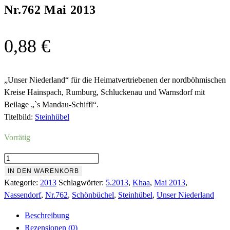
Nr.762 Mai 2013
0,88
€
„Unser Niederland“ für die Heimatvertriebenen der nordböhmischen
Kreise Hainspach, Rumburg, Schluckenau und Warnsdorf mit
Beilage „`s Mandau-Schiffl“.
Titelbild:
Steinhübel
Vorrätig
Nr.762
Mai
IN DEN WARENKORB
2013
Kategorie:
2013
Schlagwörter:
5.2013
,
Khaa
,
Mai 2013
,
Menge
Nassendorf
,
Nr.762
,
Schönbüchel
,
Steinhübel
,
Unser Niederland
Beschreibung
Rezensionen (0)