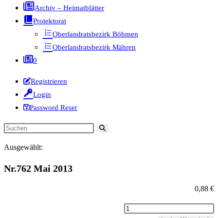
Archiv – Heimatblätter
Protektorat
Oberlandratsbezirk Böhmen
Oberlandratsbezirk Mähren
0
Registrieren
Login
Password Reset
Diese
Website
Ausgewählt:
durchsuchen
Nr.762 Mai 2013
0,88
€
Nr.762