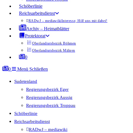
Schöberlinie
Reichsarbeitsdienst
RADwJ – mediawiki
Interesse, Hilf uns mit dabei!
Archiv – Heimatblätter
Protektorat
Oberlandratsbezirk Böhmen
Oberlandratsbezirk Mähren
0
0
Menü
Schließen
Sudetenland
Regierungsbezirk Eger
Regierungsbezirk Aussig
Regierungsbezirk Troppau
Schöberlinie
Reichsarbeitsdienst
RADwJ – mediawiki