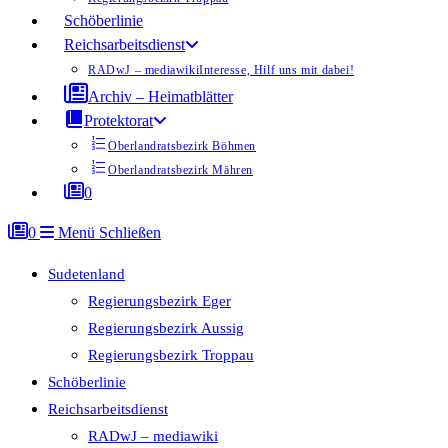
Schöberlinie
Reichsarbeitsdienst
RADwJ – mediawiki
Interesse, Hilf uns mit dabei!
Archiv – Heimatblätter
Protektorat
Oberlandratsbezirk Böhmen
Oberlandratsbezirk Mähren
0
0
Menü
Schließen
Sudetenland
Regierungsbezirk Eger
Regierungsbezirk Aussig
Regierungsbezirk Troppau
Schöberlinie
Reichsarbeitsdienst
RADwJ – mediawiki