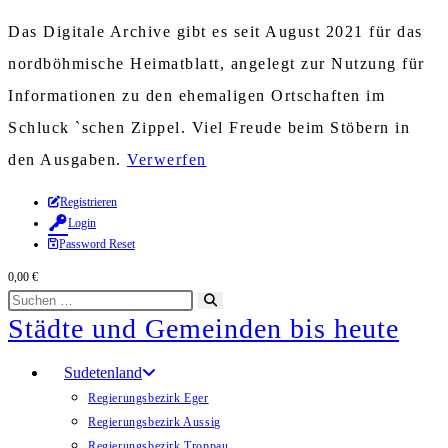
Das Digitale Archive gibt es seit August 2021 für das
nordböhmische Heimatblatt, angelegt zur Nutzung für
Informationen zu den ehemaligen Ortschaften im
Schluck `schen Zippel. Viel Freude beim Stöbern in
den Ausgaben.
Verwerfen
Zum
Registrieren
Login
Inhalt
Password Reset
springen
0,00
€
Diese
Suche
Städte und Gemeinden bis heute
Website
starten
durchsuchen
Sudetenland
Regierungsbezirk Eger
Regierungsbezirk Aussig
Regierungsbezirk Troppau