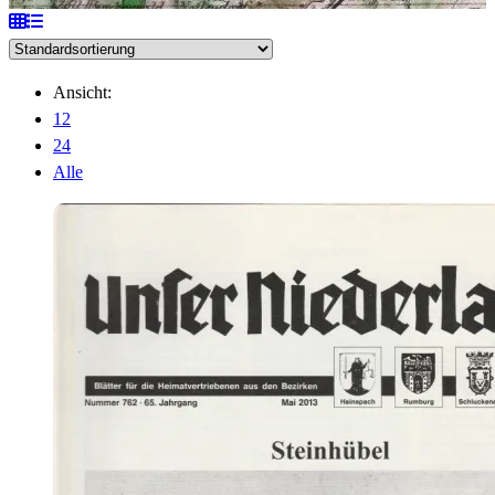
Ansicht:
12
24
Alle