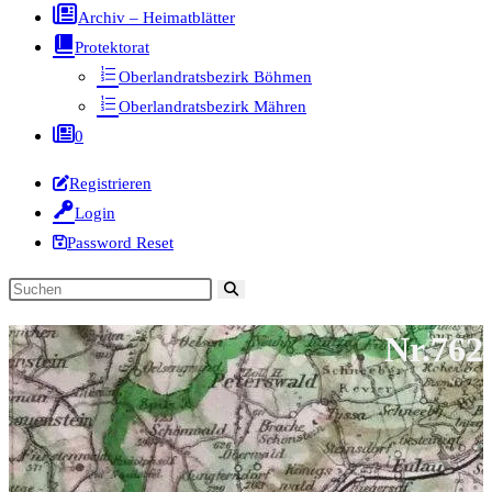
Archiv – Heimatblätter
Protektorat
Oberlandratsbezirk Böhmen
Oberlandratsbezirk Mähren
0
Registrieren
Login
Password Reset
Diese
Website
Nr.762
durchsuchen