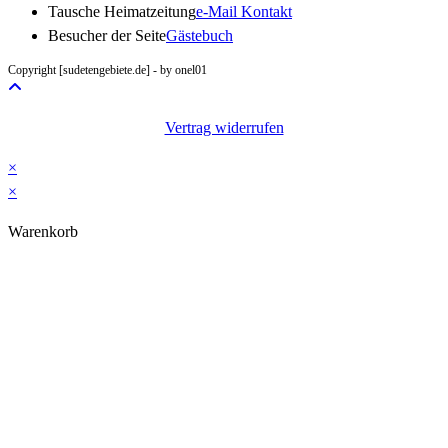
Opens
Tausche Heimatzeitung
e-Mail Kontakt
in
Besucher der Seite
Gästebuch
your
Copyright [sudetengebiete.de] - by onel01
application
Vertrag widerrufen
×
×
Warenkorb