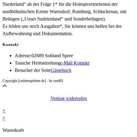
Niederland“ ab der Folge 1* für die Heimatvertriebenen der
nordböhmischen Kreise Warnsdorf, Rumburg, Schluckenau, mit
Beilagen („Unser Sudetenland“ und Sonderbeilagen).
Es fehlen uns noch Ausgaben*, Sie können uns helfen bei der
Aufbewahrung und Dokumentation.
Kontakt
Adresse:
02689 Sohland Spree
Opens
Tausche Heimatzeitung
e-Mail Kontakt
in
Besucher der Seite
Gästebuch
your
Copyright [sudetengebiete.de] - by onel01
application
Vertrag widerrufen
×
×
Warenkorb