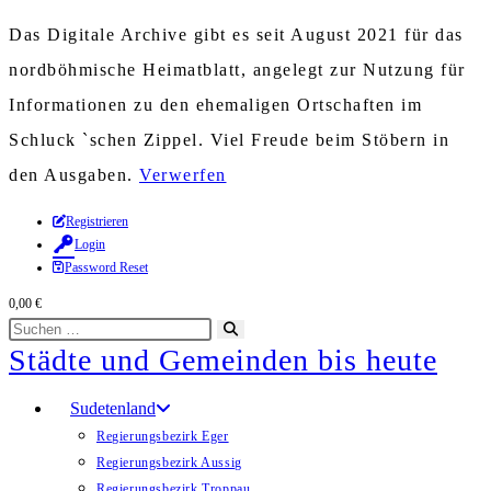
Das Digitale Archive gibt es seit August 2021 für das
nordböhmische Heimatblatt, angelegt zur Nutzung für
Informationen zu den ehemaligen Ortschaften im
Schluck `schen Zippel. Viel Freude beim Stöbern in
den Ausgaben.
Verwerfen
Zum
Registrieren
Login
Inhalt
Password Reset
springen
0,00
€
Diese
Suche
Städte und Gemeinden bis heute
Website
starten
durchsuchen
Sudetenland
Regierungsbezirk Eger
Regierungsbezirk Aussig
Regierungsbezirk Troppau