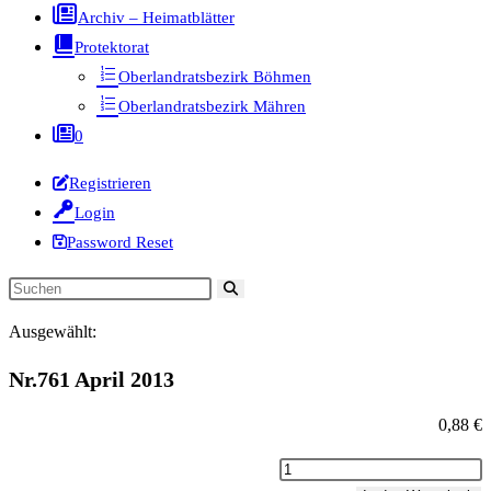
Archiv – Heimatblätter
Protektorat
Oberlandratsbezirk Böhmen
Oberlandratsbezirk Mähren
0
Registrieren
Login
Password Reset
Diese
Website
Ausgewählt:
durchsuchen
Nr.761 April 2013
0,88
€
Nr.761