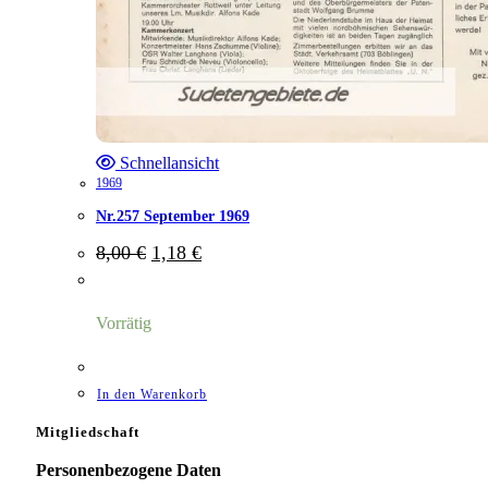
Schnellansicht
1969
Nr.257 September 1969
Ursprünglicher
Aktueller
8,00
€
1,18
€
Preis
Preis
war:
ist:
8,00 €
1,18 €.
Vorrätig
In den Warenkorb
Mitgliedschaft
Personenbezogene Daten