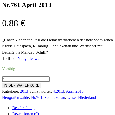
Nr.761 April 2013
0,88
€
„Unser Niederland“ für die Heimatvertriebenen der nordböhmischen
Kreise Hainspach, Rumburg, Schluckenau und Warnsdorf mit
Beilage „`s Mandau-Schiffl“.
Titelbild:
Neugrafenwalde
Vorrätig
Nr.761
April
IN DEN WARENKORB
2013
Kategorie:
2013
Schlagwörter:
4.2013
,
April 2013
,
Menge
Neugrafenwalde
,
Nr.761
,
Schluckenau
,
Unser Niederland
Beschreibung
Rezensionen (0)