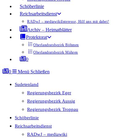
Schöberlinie
Reichsarbeitsdienst
RADwJ – mediawiki
Interesse, Hilf uns mit dabei!
Archiv – Heimatblätter
Protektorat
Oberlandratsbezirk Böhmen
Oberlandratsbezirk Mähren
0
0
Menü
Schließen
Sudetenland
Regierungsbezirk Eger
Regierungsbezirk Aussig
Regierungsbezirk Troppau
Schöberlinie
Reichsarbeitsdienst
RADwJ – mediawiki