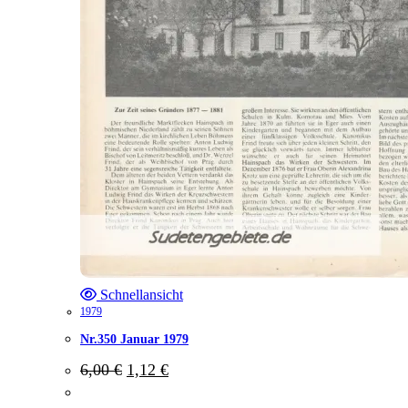
Schnellansicht
1979
Nr.350 Januar 1979
Ursprünglicher
Aktueller
6,00
€
1,12
€
Preis
Preis
war:
ist: