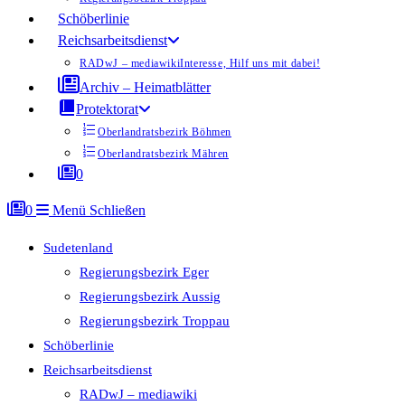
Schöberlinie
Reichsarbeitsdienst
RADwJ – mediawiki
Interesse, Hilf uns mit dabei!
Archiv – Heimatblätter
Protektorat
Oberlandratsbezirk Böhmen
Oberlandratsbezirk Mähren
0
0
Menü
Schließen
Sudetenland
Regierungsbezirk Eger
Regierungsbezirk Aussig
Regierungsbezirk Troppau
Schöberlinie
Reichsarbeitsdienst
RADwJ – mediawiki