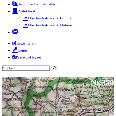
Archiv – Heimatblätter
Protektorat
Oberlandratsbezirk Böhmen
Oberlandratsbezirk Mähren
0
Registrieren
Login
Password Reset
Diese
Website
Nr.350
durchsuchen