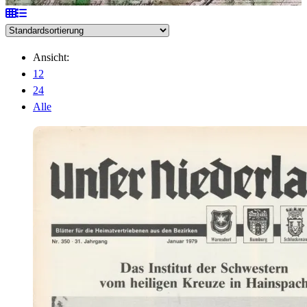
Ansicht:
12
24
Alle