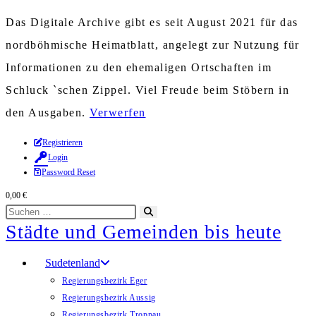
Das Digitale Archive gibt es seit August 2021 für das
nordböhmische Heimatblatt, angelegt zur Nutzung für
Informationen zu den ehemaligen Ortschaften im
Schluck `schen Zippel. Viel Freude beim Stöbern in
den Ausgaben.
Verwerfen
Zum
Registrieren
Login
Inhalt
Password Reset
springen
0,00
€
Diese
Suche
Städte und Gemeinden bis heute
Website
starten
durchsuchen
Sudetenland
Regierungsbezirk Eger
Regierungsbezirk Aussig
Regierungsbezirk Troppau