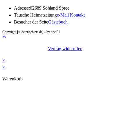
Adresse:
02689 Sohland Spree
Opens
Tausche Heimatzeitung
e-Mail Kontakt
in
Besucher der Seite
Gästebuch
your
Copyright [sudetengebiete.de] - by onel01
application
Vertrag widerrufen
×
×
Warenkorb