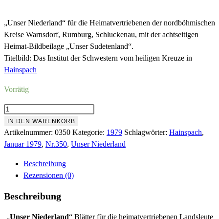
Preis
Preis
war:
ist:
„Unser Niederland“ für die Heimatvertriebenen der nordböhmischen
Kreise Warnsdorf, Rumburg, Schluckenau, mit der achtseitigen
6,00 €
1,12 €.
Heimat-Bildbeilage „Unser Sudetenland“.
Titelbild: Das Institut der Schwestern vom heiligen Kreuze in
Hainspach
Vorrätig
Nr.350
Januar
IN DEN WARENKORB
1979
Artikelnummer:
0350
Kategorie:
1979
Schlagwörter:
Hainspach
,
Menge
Januar 1979
,
Nr.350
,
Unser Niederland
Beschreibung
Rezensionen (0)
Beschreibung
„
Unser Niederland
“ Blätter für die heimatvertriebenen Landsleute