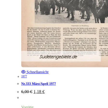
Schnellansicht
1977
Nr.333 März/April 1977
Ursprünglicher
Aktueller
6,00
€
1,18
€
Preis
Preis
war:
ist:
6,00 €
1,18 €.
Vorrätig