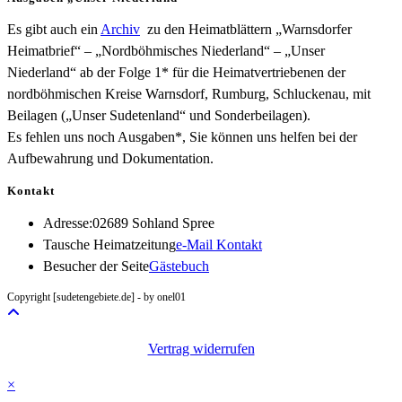
Es gibt auch ein
Archiv
zu den Heimatblättern „Warnsdorfer
Heimatbrief“ – „Nordböhmisches Niederland“ – „Unser
Niederland“ ab der Folge 1* für die Heimatvertriebenen der
nordböhmischen Kreise Warnsdorf, Rumburg, Schluckenau, mit
Beilagen („Unser Sudetenland“ und Sonderbeilagen).
Es fehlen uns noch Ausgaben*, Sie können uns helfen bei der
Aufbewahrung und Dokumentation.
Kontakt
Adresse:
02689 Sohland Spree
Opens
Tausche Heimatzeitung
e-Mail Kontakt
in
Besucher der Seite
Gästebuch
your
Copyright [sudetengebiete.de] - by onel01
application
Vertrag widerrufen
×