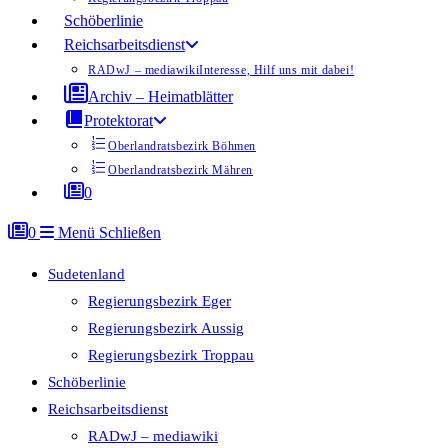
Schöberlinie
Reichsarbeitsdienst
RADwJ – mediawiki
Interesse, Hilf uns mit dabei!
Archiv – Heimatblätter
Protektorat
Oberlandratsbezirk Böhmen
Oberlandratsbezirk Mähren
0
0
Menü
Schließen
Sudetenland
Regierungsbezirk Eger
Regierungsbezirk Aussig
Regierungsbezirk Troppau
Schöberlinie
Reichsarbeitsdienst
RADwJ – mediawiki