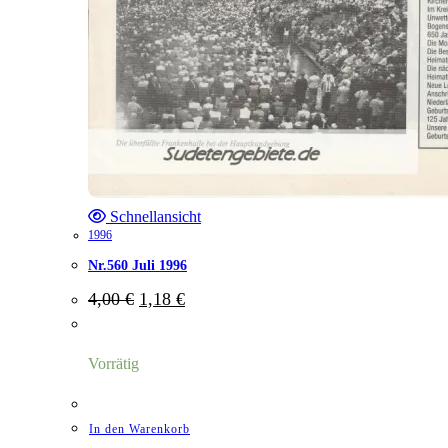
Schnellansicht
1996
Nr.560 Juli 1996
Ursprünglicher
Aktueller
4,00
€
1,18
€
Preis
Preis
war:
ist:
4,00 €
1,18 €.
Vorrätig
In den Warenkorb