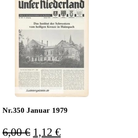
Nr.350 Januar 1979
Ursprünglicher
Aktueller
6,00
€
1,12
€