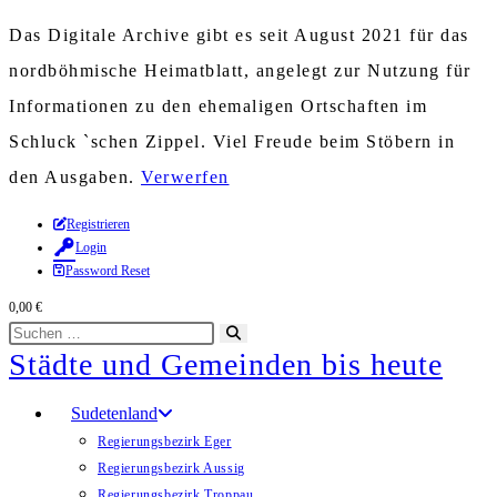
Das Digitale Archive gibt es seit August 2021 für das
nordböhmische Heimatblatt, angelegt zur Nutzung für
Informationen zu den ehemaligen Ortschaften im
Schluck `schen Zippel. Viel Freude beim Stöbern in
den Ausgaben.
Verwerfen
Zum
Registrieren
Login
Inhalt
Password Reset
springen
0,00
€
Diese
Suche
Städte und Gemeinden bis heute
Website
starten
durchsuchen
Sudetenland
Regierungsbezirk Eger
Regierungsbezirk Aussig
Regierungsbezirk Troppau