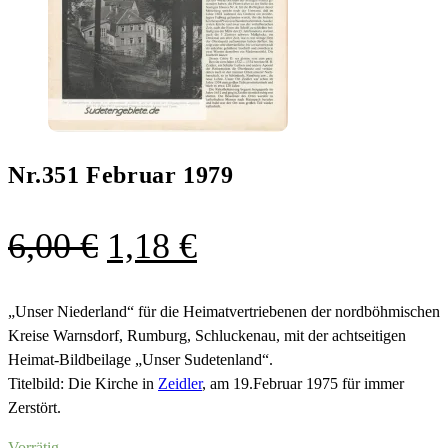
Nr.351 Februar 1979
Ursprünglicher
Aktueller
6,00
€
1,18
€
Preis
Preis
war:
ist:
„Unser Niederland“ für die Heimatvertriebenen der nordböhmischen
Kreise Warnsdorf, Rumburg, Schluckenau, mit der achtseitigen
6,00 €
1,18 €.
Heimat-Bildbeilage „Unser Sudetenland“.
Titelbild: Die Kirche in
Zeidler
, am 19.Februar 1975 für immer
Zerstört.
Vorrätig