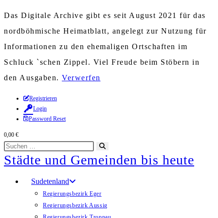
Das Digitale Archive gibt es seit August 2021 für das
nordböhmische Heimatblatt, angelegt zur Nutzung für
Informationen zu den ehemaligen Ortschaften im
Schluck `schen Zippel. Viel Freude beim Stöbern in
den Ausgaben.
Verwerfen
Zum
Registrieren
Login
Inhalt
Password Reset
springen
0,00
€
Diese
Suche
Städte und Gemeinden bis heute
Website
starten
durchsuchen
Sudetenland
Regierungsbezirk Eger
Regierungsbezirk Aussig
Regierungsbezirk Troppau