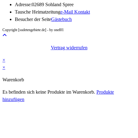
Adresse:
02689 Sohland Spree
Opens
Tausche Heimatzeitung
e-Mail Kontakt
in
Besucher der Seite
Gästebuch
your
Copyright [sudetengebiete.de] - by onel01
application
Vertrag widerrufen
×
×
Warenkorb
Es befinden sich keine Produkte im Warenkorb.
Produkte
hinzufügen