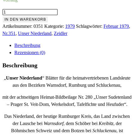
Nr.351
Februar
IN DEN WARENKORB
1979
Artikelnummer:
0351
Kategorie:
1979
Schlagwörter:
Februar 1979
,
Menge
Nr.351
,
Unser Niederland
,
Zeidler
Beschreibung
Rezensionen (0)
Beschreibung
„
Unser Niederland
“ Blätter für die heimatvertriebenen Landsleute
aus den Bezirken Warnsdorf, Rumburg und Schluckenau,
mit der achtseitigen Heimat-Bildbeilage Nr. 280 „Unser Sudetenland
– Prager St. Veit-Dom, Werkelsdorf, Tafelfichte und Heufuder“.
Das Niederland, der heutige Rumburger Kreis, das Land zwischen
der Lausche bei
Warnsdorf
, dem Schöber bei
Kreibitz
, der
Böhmischen Schweiz und dem Botzen bei
Schluckenau
, ist