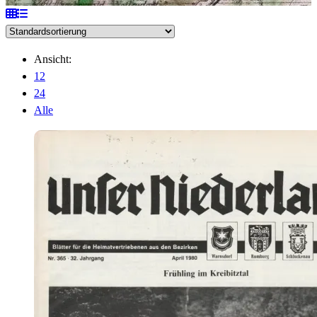
Ansicht:
12
24
Alle