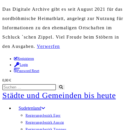
Das Digitale Archive gibt es seit August 2021 für das
nordböhmische Heimatblatt, angelegt zur Nutzung für
Informationen zu den ehemaligen Ortschaften im
Schluck `schen Zippel. Viel Freude beim Stöbern in
den Ausgaben.
Verwerfen
Zum
Registrieren
Login
Inhalt
Password Reset
springen
0,00
€
Diese
Suche
Städte und Gemeinden bis heute
Website
starten
durchsuchen
Sudetenland
Regierungsbezirk Eger
Regierungsbezirk Aussig
Regierungsbezirk Troppau