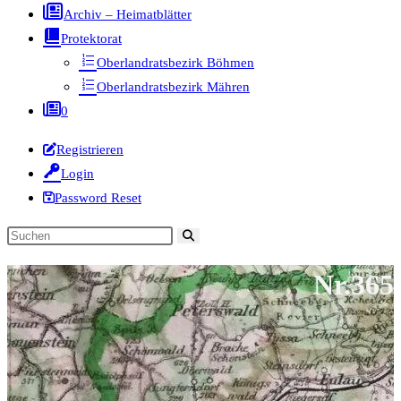
Archiv – Heimatblätter
Protektorat
Oberlandratsbezirk Böhmen
Oberlandratsbezirk Mähren
0
Registrieren
Login
Password Reset
Diese
Website
Nr.365
durchsuchen