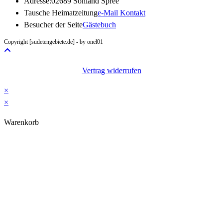
Adresse:
02689 Sohland Spree
Opens
Tausche Heimatzeitung
e-Mail Kontakt
in
Besucher der Seite
Gästebuch
your
Copyright [sudetengebiete.de] - by onel01
application
Vertrag widerrufen
×
×
Warenkorb