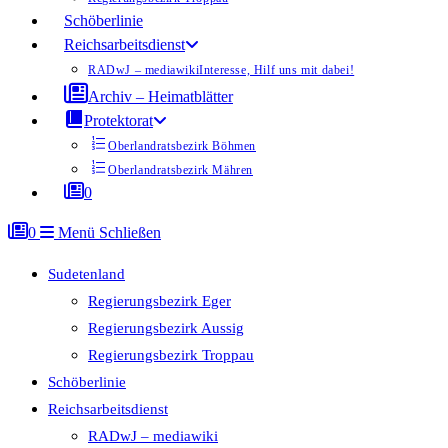
Schöberlinie
Reichsarbeitsdienst
RADwJ – mediawiki
Interesse, Hilf uns mit dabei!
Archiv – Heimatblätter
Protektorat
Oberlandratsbezirk Böhmen
Oberlandratsbezirk Mähren
0
0
Menü
Schließen
Sudetenland
Regierungsbezirk Eger
Regierungsbezirk Aussig
Regierungsbezirk Troppau
Schöberlinie
Reichsarbeitsdienst
RADwJ – mediawiki