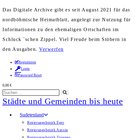
Das Digitale Archive gibt es seit August 2021 für das
nordböhmische Heimatblatt, angelegt zur Nutzung für
Informationen zu den ehemaligen Ortschaften im
Schluck `schen Zippel. Viel Freude beim Stöbern in
den Ausgaben.
Verwerfen
Zum
Registrieren
Login
Inhalt
Password Reset
springen
0,00
€
Diese
Suche
Städte und Gemeinden bis heute
Website
starten
durchsuchen
Sudetenland
Regierungsbezirk Eger
Regierungsbezirk Aussig
Regierungsbezirk Troppau