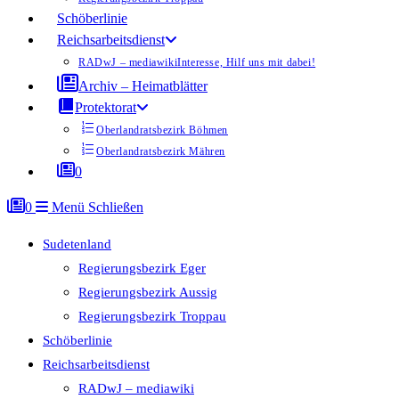
Schöberlinie
Reichsarbeitsdienst
RADwJ – mediawiki
Interesse, Hilf uns mit dabei!
Archiv – Heimatblätter
Protektorat
Oberlandratsbezirk Böhmen
Oberlandratsbezirk Mähren
0
0
Menü
Schließen
Sudetenland
Regierungsbezirk Eger
Regierungsbezirk Aussig
Regierungsbezirk Troppau
Schöberlinie
Reichsarbeitsdienst
RADwJ – mediawiki