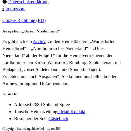
Datenschutzerklärung
Impressum
Cookie-Richtlinie (EU)
Ausgaben „Unser Niederland“
Es gibt auch ein
Archiv
zu den Heimatblättern „Warnsdorfer
Heimatbrief“ – „Nordböhmisches Niederland“ – „Unser
Niederland“ ab der Folge 1* für die Heimatvertriebenen der
nordböhmischen Kreise Warnsdorf, Rumburg, Schluckenau, mit
Beilagen („Unser Sudetenland“ und Sonderbeilagen).
Es fehlen uns noch Ausgaben*, Sie können uns helfen bei der
Aufbewahrung und Dokumentation.
Kontakt
Adresse:
02689 Sohland Spree
Opens
Tausche Heimatzeitung
e-Mail Kontakt
in
Besucher der Seite
Gästebuch
your
Copyright [sudetengebiete.de] - by onel01