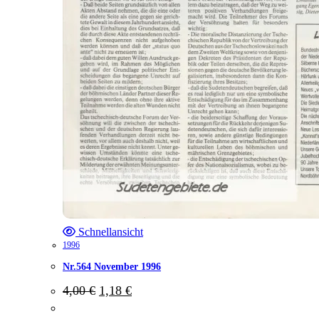
Schnellansicht
1996
Nr.564 November 1996
Ursprünglicher
Aktueller
4,00
€
1,18
€
Preis
Preis
war:
ist: