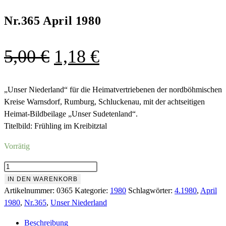
Nr.365 April 1980
Ursprünglicher
Aktueller
5,00
€
1,18
€
Preis
Preis
war:
ist:
„Unser Niederland“ für die Heimatvertriebenen der nordböhmischen
Kreise Warnsdorf, Rumburg, Schluckenau, mit der achtseitigen
5,00 €
1,18 €.
Heimat-Bildbeilage „Unser Sudetenland“.
Titelbild: Frühling im Kreibitztal
Vorrätig
Nr.365
April
IN DEN WARENKORB
1980
Artikelnummer:
0365
Kategorie:
1980
Schlagwörter:
4.1980
,
April
Menge
1980
,
Nr.365
,
Unser Niederland
Beschreibung