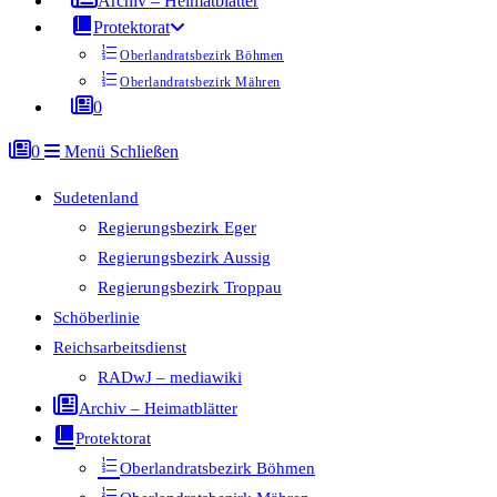
Archiv – Heimatblätter
Protektorat
Oberlandratsbezirk Böhmen
Oberlandratsbezirk Mähren
0
0
Menü
Schließen
Sudetenland
Regierungsbezirk Eger
Regierungsbezirk Aussig
Regierungsbezirk Troppau
Schöberlinie
Reichsarbeitsdienst
RADwJ – mediawiki
Archiv – Heimatblätter
Protektorat
Oberlandratsbezirk Böhmen