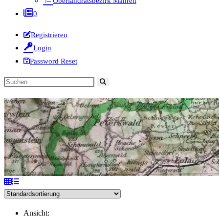
Oberlandratsbezirk Mähren
0
Registrieren
Login
Password Reset
Diese
Website
durchsuchen
Ansicht: