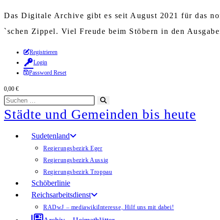
Das Digitale Archive gibt es seit August 2021 für das 
`schen Zippel. Viel Freude beim Stöbern in den Ausgab
Zum
Registrieren
Login
Inhalt
Password Reset
springen
0,00
€
Diese
Suche
Städte und Gemeinden bis heute
Website
starten
durchsuchen
Sudetenland
Regierungsbezirk Eger
Regierungsbezirk Aussig
Regierungsbezirk Troppau
Schöberlinie
Reichsarbeitsdienst
RADwJ – mediawiki
Interesse, Hilf uns mit dabei!