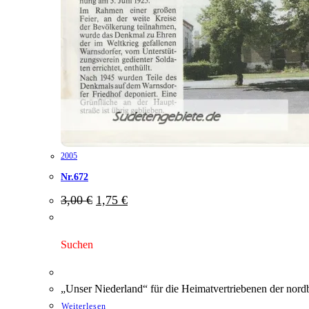
2005
Nr.672
Ursprünglicher
Aktueller
3,00
€
1,75
€
Preis
Preis
war:
ist:
3,00 €
1,75 €.
Suchen
„Unser Niederland“ für die Heimatvertriebenen der nor
Weiterlesen