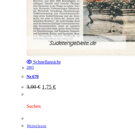
Schnellansicht
2005
Nr.670
Ursprünglicher
Aktueller
3,00
€
1,75
€
Preis
Preis
war:
ist:
3,00 €
1,75 €.
Suchen
Weiterlesen