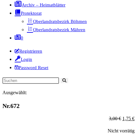
Archiv – Heimatblätter
Protektorat
Oberlandratsbezirk Böhmen
Oberlandratsbezirk Mähren
0
Registrieren
Login
Password Reset
Diese
Website
Ausgewählt:
durchsuchen
Nr.672
Ursprün
A
3,00
€
1,75
€
Preis
P
Nicht vorrätig
war:
is