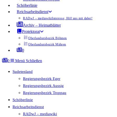
Schöberlinie
Reichsarbeitsdienst
RADwJ – mediawiki
Interesse, Hilf uns mit dabei!
Archiv – Heimatblätter
Protektorat
Oberlandratsbezirk Böhmen
Oberlandratsbezirk Mähren
0
0
Menü
Schließen
Sudetenland
Regierungsbezirk Eger
Regierungsbezirk Aussig
Regierungsbezirk Troppau
Schöberlinie
Reichsarbeitsdienst
RADwJ – mediawiki