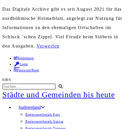
Das Digitale Archive gibt es seit August 2021 für das
nordböhmische Heimatblatt, angelegt zur Nutzung für
Informationen zu den ehemaligen Ortschaften im
Schluck `schen Zippel. Viel Freude beim Stöbern in
den Ausgaben.
Verwerfen
Zum
Registrieren
Login
Inhalt
Password Reset
springen
0,00
€
Diese
Suche
Städte und Gemeinden bis heute
Website
starten
durchsuchen
Sudetenland
Regierungsbezirk Eger
Regierungsbezirk Aussig
Regierungsbezirk Troppau