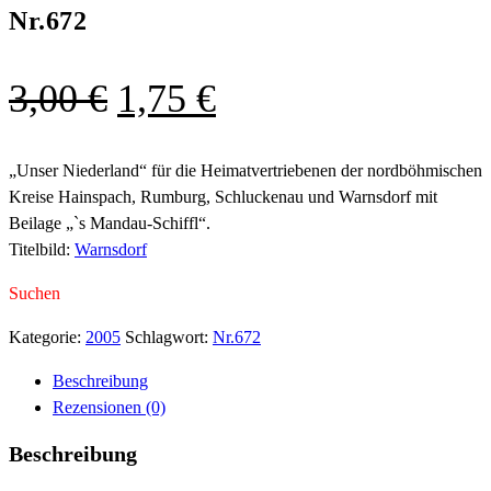
Nr.672
Ursprünglicher
Aktueller
3,00
€
1,75
€
Preis
Preis
war:
ist:
„Unser Niederland“ für die Heimatvertriebenen der nordböhmischen
Kreise Hainspach, Rumburg, Schluckenau und Warnsdorf mit
3,00 €
1,75 €.
Beilage „`s Mandau-Schiffl“.
Titelbild:
Warnsdorf
Suchen
Kategorie:
2005
Schlagwort:
Nr.672
Beschreibung
Rezensionen (0)
Beschreibung