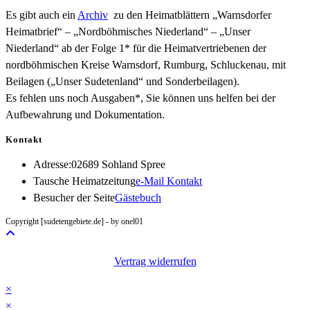
Es gibt auch ein
Archiv
zu den Heimatblättern „Warnsdorfer
Heimatbrief“ – „Nordböhmisches Niederland“ – „Unser
Niederland“ ab der Folge 1* für die Heimatvertriebenen der
nordböhmischen Kreise Warnsdorf, Rumburg, Schluckenau, mit
Beilagen („Unser Sudetenland“ und Sonderbeilagen).
Es fehlen uns noch Ausgaben*, Sie können uns helfen bei der
Aufbewahrung und Dokumentation.
Kontakt
Adresse:
02689 Sohland Spree
Opens
Tausche Heimatzeitung
e-Mail Kontakt
in
Besucher der Seite
Gästebuch
your
Copyright [sudetengebiete.de] - by onel01
application
Vertrag widerrufen
×
×