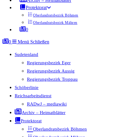
Archiv – Heimatblätter
Protektorat
Oberlandratsbezirk Böhmen
Oberlandratsbezirk Mähren
0
0
Menü
Schließen
Sudetenland
Regierungsbezirk Eger
Regierungsbezirk Aussig
Regierungsbezirk Troppau
Schöberlinie
Reichsarbeitsdienst
RADwJ – mediawiki
Archiv – Heimatblätter
Protektorat
Oberlandratsbezirk Böhmen