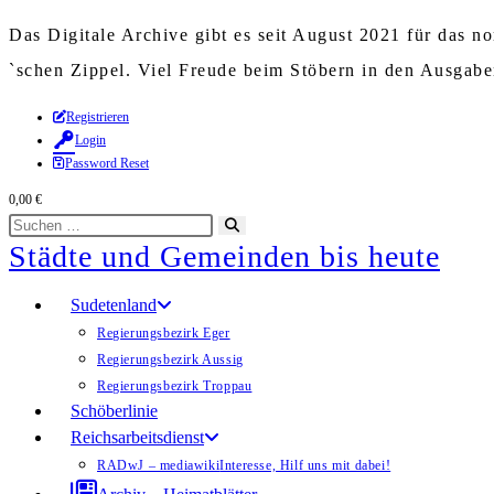
Das Digitale Archive gibt es seit August 2021 für das 
`schen Zippel. Viel Freude beim Stöbern in den Ausgab
Zum
Registrieren
Login
Inhalt
Password Reset
springen
0,00
€
Diese
Suche
Städte und Gemeinden bis heute
Website
starten
durchsuchen
Sudetenland
Regierungsbezirk Eger
Regierungsbezirk Aussig
Regierungsbezirk Troppau
Schöberlinie
Reichsarbeitsdienst
RADwJ – mediawiki
Interesse, Hilf uns mit dabei!