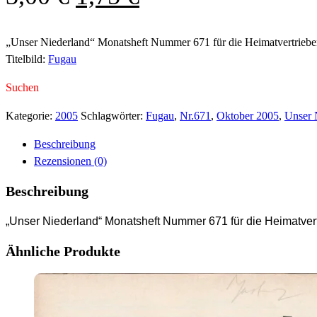
Preis
Preis
war:
ist:
„Unser Niederland“ Monatsheft Nummer 671 für die Heimatvertriebe
Titelbild:
Fugau
3,00 €
1,75 €.
Suchen
Kategorie:
2005
Schlagwörter:
Fugau
,
Nr.671
,
Oktober 2005
,
Unser 
Beschreibung
Rezensionen (0)
Beschreibung
„Unser Niederland“ Monatsheft Nummer 671 für die Heimatver
Ähnliche Produkte