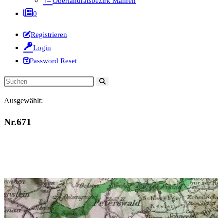
Oberlandratsbezirk Mähren
0
Registrieren
Login
Password Reset
Diese
Website
Ausgewählt:
durchsuchen
Nr.671